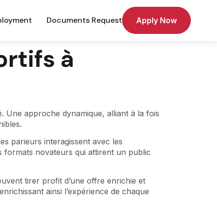
loyment
Documents Request
Apply Now
rtifs à
é. Une approche dynamique, alliant à la fois
nibles.
s parieurs interagissent avec les
s formats novateurs qui attirent un public
vent tirer profit d’une offre enrichie et
enrichissant ainsi l’expérience de chaque