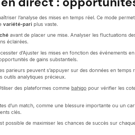
en direct : opportunité
e maîtriser l’analyse des mises en temps réel. Ce mode perme
ne
variété-pari
plus vaste.
rché
avant de placer une mise. Analyser les fluctuations d
ons éclairées.
 nécessiter d’Ajuster les mises en fonction des événements
pportunités de gains substantiels.
 Les parieurs peuvent s’appuyer sur des données en temps rée
s outils analytiques précieux.
 Utiliser des plateformes comme
bahigo
pour vérifier les cot
tes d’un match, comme une blessure importante ou un car
ents clés.
 est possible de maximiser les chances de succès sur chaque