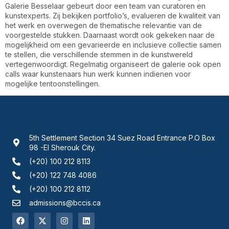
Galerie Besselaar gebeurt door een team van curatoren en
kunstexperts. Zij bekijken portfolio’s, evalueren de kwaliteit van
het werk en overwegen de thematische relevantie van de
voorgestelde stukken. Daarnaast wordt ook gekeken naar de
mogelijkheid om een gevarieerde en inclusieve collectie samen
te stellen, die verschillende stemmen in de kunstwereld
vertegenwoordigt. Regelmatig organiseert de galerie ook open
calls waar kunstenaars hun werk kunnen indienen voor
mogelijke tentoonstellingen.
5th Settlement Section 34 Suez Road Entrance P.O Box
98 -El Sherouk City.
(+20) 100 212 8113
(+20) 122 748 4086
(+20) 100 212 8112
admissions@bccis.ca