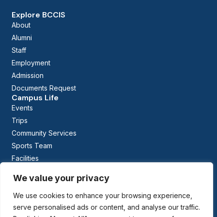
Explore BCCIS
About
Alumni
Staff
Employment
Admission
Documents Request
Campus Life
Events
Trips
Community Services
Sports Team
Facilities
Calendar
We value your privacy
Curriculum
Early Childhood Education
We use cookies to enhance your browsing experience,
The British Columbia Curriculum
serve personalised ads or content, and analyse our traffic.
Arabic Studies