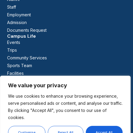
Staff
Employment
Admission
Documents Request
Campus Life
Events
Trips
Community Services
Sports Team
Facilities
Calendar
We value your privacy
Curriculum
Early Childhood Education
We use cookies to enhance your browsing experience,
The British Columbia Curriculum
serve personalised ads or content, and analyse our traffic.
Arabic Studies
By clicking "Accept All", you consent to our use of
cookies.
Managed By:
Copyright © 2026 BCCIS East. All rights reserved.
Customise
Reject All
Accept All