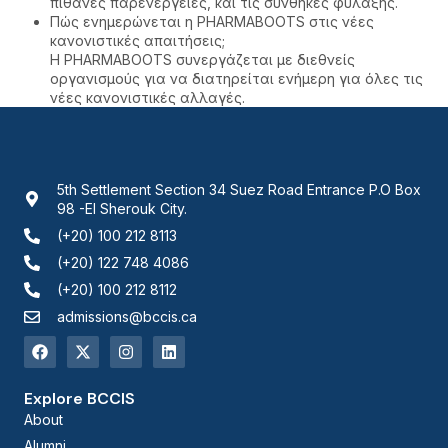
πιθανές παρενέργειες, και τις συνθήκες φύλαξης.
Πώς ενημερώνεται η PHARMABOOTS στις νέες
κανονιστικές απαιτήσεις;
Η PHARMABOOTS συνεργάζεται με διεθνείς
οργανισμούς για να διατηρείται ενήμερη για όλες τις
νέες κανονιστικές αλλαγές.
5th Settlement Section 34 Suez Road Entrance P.O Box
98 -El Sherouk City.
(+20) 100 212 8113
(+20) 122 748 4086
(+20) 100 212 8112
admissions@bccis.ca
Explore BCCIS
About
Alumni