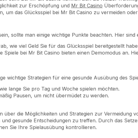
glichkeit zur Erschöpfung und
Mr Bit Casino
Überforderung 
ten, um das Glücksspiel bei Mr Bit Casino zu vermeiden od
ein, sollte man einige wichtige Punkte beachten. Hier sind e
b, wie viel Geld Sie für das Glücksspiel bereitgestellt habe
ele Spiele bei Mr Bit Casino bieten einen Demomodus an. Hi
ige wichtige Strategien für eine gesunde Ausübung des Spi
 wie lange Sie pro Tag und Woche spielen möchten.
mäßig Pausen, um nicht übermüdet zu werden.
 über die Möglichkeiten und Strategien zur Vermeidung von 
n und gesunde Entscheidungen zu treffen. Durch das Setze
n Sie Ihre Spielausübung kontrollieren.