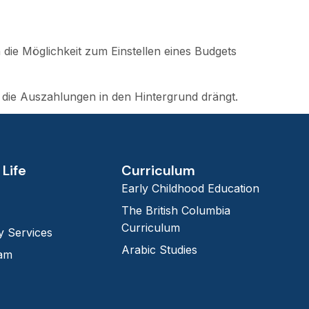
n die Möglichkeit zum Einstellen eines Budgets
 die Auszahlungen in den Hintergrund drängt.
Life
Curriculum
Early Childhood Education
The British Columbia
Curriculum
 Services
Arabic Studies
eam