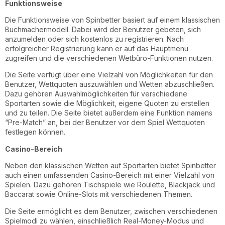
Funktionsweise
Die Funktionsweise von Spinbetter basiert auf einem klassischen
Buchmachermodell. Dabei wird der Benutzer gebeten, sich
anzumelden oder sich kostenlos zu registrieren. Nach
erfolgreicher Registrierung kann er auf das Hauptmenü
zugreifen und die verschiedenen Wetbüro-Funktionen nutzen.
Die Seite verfügt über eine Vielzahl von Möglichkeiten für den
Benutzer, Wettquoten auszuwählen und Wetten abzuschließen.
Dazu gehören Auswahlmöglichkeiten für verschiedene
Sportarten sowie die Möglichkeit, eigene Quoten zu erstellen
und zu teilen. Die Seite bietet außerdem eine Funktion namens
“Pre-Match” an, bei der Benutzer vor dem Spiel Wettquoten
festlegen können.
Casino-Bereich
Neben den klassischen Wetten auf Sportarten bietet Spinbetter
auch einen umfassenden Casino-Bereich mit einer Vielzahl von
Spielen. Dazu gehören Tischspiele wie Roulette, Blackjack und
Baccarat sowie Online-Slots mit verschiedenen Themen.
Die Seite ermöglicht es dem Benutzer, zwischen verschiedenen
Spielmodi zu wählen, einschließlich Real-Money-Modus und