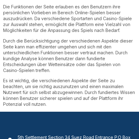
Die Funktionen der Seite erlauben es den Benutzern ihre
persönlichen Vorlieben im Bereich Online-Spielen besser
auszudrücken. Da verschiedene Sportarten und Casino-Spiele
zur Auswahl stehen, ermöglicht die Plattform eine Vielzahl von
Möglichkeiten für die Anpassung des Spiels nach Bedarf.
Durch die Berücksichtigung der verschiedenen Aspekte dieser
Seite kann man effizienter umgehen und sich mit den
unterschiedlichen Funktionen besser vertraut machen. Durch
kundige Analyse können Benutzer dann fundierte
Entscheidungen über Wetteinsätze oder das Spielen von
Casino-Spielen treffen.
Es ist wichtig, die verschiedenen Aspekte der Seite zu
beachten, um sie richtig auszunutzen und einen maximalen
Nutzwert für sich selbst abzugewinnen. Durch fundiertes Wissen
können Benutzer sicherer spielen und auf der Plattform ihr
Potenzial voll nutzen.
5th Settlement Section 34 Suez Road Entrance P.O Box