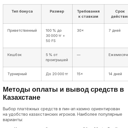
Тип бонуса
Размер
Требования
Срок
к ставкам
действи
Приветственный
100 % до
30×
7 дней
30 000 тг +
50 FS
Кешбэк
5 % от
—
Ежемесяч
проигрышей
Турнирный
До 20 000 тг
15×
14 дней
Методы оплаты и вывод средств в
Казахстане
Выбор платёжных средств в пин-ап казино ориентирован
на удобство казахстанских игроков. Наиболее популярные
варианты: