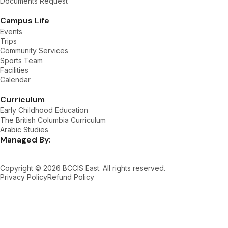
Documents Request
Campus Life
Events
Trips
Community Services
Sports Team
Facilities
Calendar
Curriculum
Early Childhood Education
The British Columbia Curriculum
Arabic Studies
Managed By:
Copyright © 2026 BCCIS East. All rights reserved.
Privacy Policy
Refund Policy