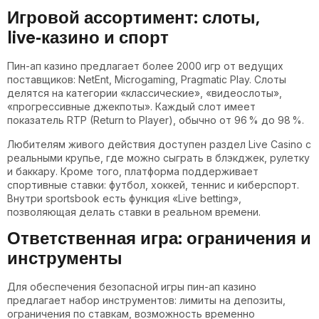
Игровой ассортимент: слоты,
live‑казино и спорт
Пин-ап казино предлагает более 2000 игр от ведущих
поставщиков: NetEnt, Microgaming, Pragmatic Play. Слоты
делятся на категории «классические», «видеослоты»,
«прогрессивные джекпоты». Каждый слот имеет
показатель RTP (Return to Player), обычно от 96 % до 98 %.
Любителям живого действия доступен раздел Live Casino с
реальными крупье, где можно сыграть в блэкджек, рулетку
и баккару. Кроме того, платформа поддерживает
спортивные ставки: футбол, хоккей, теннис и киберспорт.
Внутри sportsbook есть функция «Live betting»,
позволяющая делать ставки в реальном времени.
Ответственная игра: ограничения и
инструменты
Для обеспечения безопасной игры пин-ап казино
предлагает набор инструментов: лимиты на депозиты,
ограничения по ставкам, возможность временно