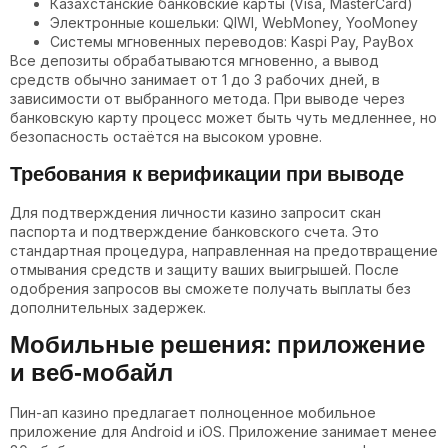
Казахстанские банковские карты (Visa, MasterCard)
Электронные кошельки: QIWI, WebMoney, YooMoney
Системы мгновенных переводов: Kaspi Pay, PayBox
Все депозиты обрабатываются мгновенно, а вывод
средств обычно занимает от 1 до 3 рабочих дней, в
зависимости от выбранного метода. При выводе через
банковскую карту процесс может быть чуть медленнее, но
безопасность остаётся на высоком уровне.
Требования к верификации при выводе
Для подтверждения личности казино запросит скан
паспорта и подтверждение банковского счета. Это
стандартная процедура, направленная на предотвращение
отмывания средств и защиту ваших выигрышей. После
одобрения запросов вы сможете получать выплаты без
дополнительных задержек.
Мобильные решения: приложение
и веб‑мобайл
Пин-ап казино предлагает полноценное мобильное
приложение для Android и iOS. Приложение занимает менее