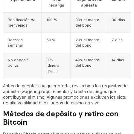
recarga
apuesta
Bonificación de
100 %
30x el monto
30 días
bienvenida
del bono
Recarga
50 %
20x el monto
7 días
semanal
del bono
No deposit
0 %
40x el monto
14 días
bonus
(dinero
del bono
gratis)
Antes de aceptar cualquier oferta, revisa bien los requisitos de
apuesta (wagering requirements) y la lista de juegos que
contribuyen al mismo. Algunas promociones excluyen los slots
de alta volatilidad o los juegos de casino en vivo.
Métodos de depósito y retiro con
Bitcoin