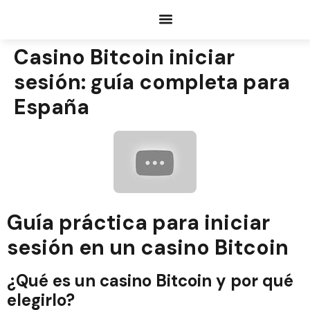
Documents Request
Casino Bitcoin iniciar
sesión: guía completa para
España
Guía práctica para iniciar
sesión en un casino Bitcoin
¿Qué es un casino Bitcoin y por qué
elegirlo?