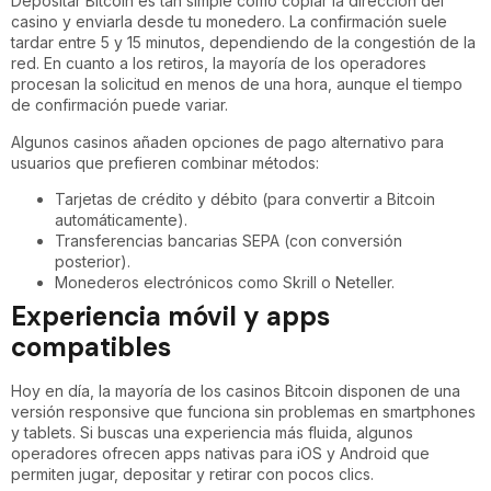
Depositar Bitcoin es tan simple como copiar la dirección del
casino y enviarla desde tu monedero. La confirmación suele
tardar entre 5 y 15 minutos, dependiendo de la congestión de la
red. En cuanto a los retiros, la mayoría de los operadores
procesan la solicitud en menos de una hora, aunque el tiempo
de confirmación puede variar.
Algunos casinos añaden opciones de pago alternativo para
usuarios que prefieren combinar métodos:
Tarjetas de crédito y débito (para convertir a Bitcoin
automáticamente).
Transferencias bancarias SEPA (con conversión
posterior).
Monederos electrónicos como Skrill o Neteller.
Experiencia móvil y apps
compatibles
Hoy en día, la mayoría de los casinos Bitcoin disponen de una
versión responsive que funciona sin problemas en smartphones
y tablets. Si buscas una experiencia más fluida, algunos
operadores ofrecen apps nativas para iOS y Android que
permiten jugar, depositar y retirar con pocos clics.