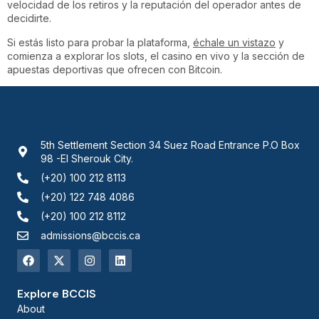
velocidad de los retiros y la reputación del operador antes de
decidirte.
Si estás listo para probar la plataforma,
échale un vistazo
y
comienza a explorar los slots, el casino en vivo y la sección de
apuestas deportivas que ofrecen con Bitcoin.
5th Settlement Section 34 Suez Road Entrance P.O Box
98 -El Sherouk City.
(+20) 100 212 8113
(+20) 122 748 4086
(+20) 100 212 8112
admissions@bccis.ca
Explore BCCIS
About