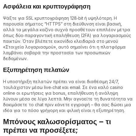
Ασφάλεια και κρυπτογράφηση
Ψάξτε για SSL κρυπτογράφηση 128‑bit ή υψηλότερη. Η
παρουσία σήματος “HTTPS” στη διεύθυνση είναι βασική,
αλλά τα μεγάλα καζίνο συχνά προσθέτουν επιπλέον μέτρα
όπως δύο‑παραγοντική επαλήθευση (2FA) για λογαριασμούς
παικτών. Όταν βλέπετε εικονίδιο κλειδαριά στο μενού
«Στοιχεία λογαριασμού», αυτό σημαίνει ότι η πλατφόρμα
λαμβάνει σοβαρά την προστασία των προσωπικών
δεδομένων.
Εξυπηρέτηση πελατών
Η υποστήριξη πελατών πρέπει να είναι διαθέσιμη 24/7,
τουλάχιστον μέσω live‑chat και email. Σε ένα καλό casino
online οι ερωτήσεις για bonus, επαλήθευση ή ανάληψη
λύνουν μέσα σε λίγα λεπτά. Μην αγνοείτε τη δυνατότητα να
δοκιμάσετε το chat πριν κάνετε εγγραφή – θα σας δώσει μια
ιδέα για το πόσο γρήγορη και φιλική είναι η εξυπηρέτηση.
Μπόνους καλωσορίσματος – τι
πρέπει να προσέξετε;