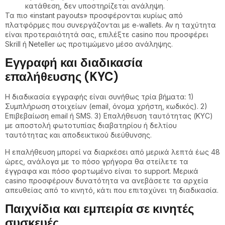
κατάθεση, δεν υποστηρίζεται ανάληψη.
Τα πιο «instant payouts» προσφέρονται κυρίως από
πλατφόρμες που συνεργάζονται με e‑wallets. Αν η ταχύτητα
είναι προτεραιότητά σας, επιλέξτε casino που προσφέρει
Skrill ή Neteller ως προτιμώμενο μέσο ανάληψης.
Εγγραφή και διαδικασία
επαλήθευσης (KYC)
Η διαδικασία εγγραφής είναι συνήθως τρία βήματα: 1)
Συμπλήρωση στοιχείων (email, όνομα χρήστη, κωδικός). 2)
Επιβεβαίωση email ή SMS. 3) Επαλήθευση ταυτότητας (KYC)
με αποστολή φωτοτυπίας διαβατηρίου ή δελτίου
ταυτότητας και αποδεικτικού διεύθυνσης.
Η επαλήθευση μπορεί να διαρκέσει από μερικά λεπτά έως 48
ώρες, ανάλογα με το πόσο γρήγορα θα στείλετε τα
έγγραφα και πόσο φορτωμένο είναι το support. Μερικά
casino προσφέρουν δυνατότητα να ανεβάσετε τα αρχεία
απευθείας από το κινητό, κάτι που επιταχύνει τη διαδικασία.
Παιχνίδια και εμπειρία σε κινητές
συσκευές