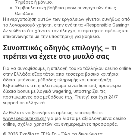
7 ημέρες ή μόνιμο.
Συμβουλευτική βοήθεια μέσω συνεργατών όπως
GamCare.
Η ενεργοποίηση αυτών των εργαλείων γίνεται συνήθως από
το λογαριασμό χρήστη, στην ενότητα «Responsible Gaming».
Αν νιώθετε ότι χάνετε τον έλεγχο, σταματήστε αμέσως και
επικοινωνήστε με την υποστήριξη για βοήθεια.
Συνοπτικός οδηγός επιλογής – τι
πρέπει να έχετε στο μυαλό σας
Για να συνοψίσουμε, η επιλογή του κατάλληλου casino online
στην Ελλάδα εξαρτάται από τέσσερα βασικά κριτήρια:
άδεια, μπόνους, μέθοδος πληρωμής και υποστήριξη.
Βεβαιωθείτε ότι η πλατφόρμα είναι licensed, προσφέρει
δίκαια bonus με λογικά wagering, υποστηρίζει τις
προτιμώμενες σας μεθόδους (π.χ. Trustly) και έχει 24/7
support σε ελληνικά.
Αν θέλετε να ξεκινήσετε αμέσως, επισκεφθείτε
www.sxedioutexni.gr/
για μια λίστα με αξιολογημένα casino
online, σχόλια χρηστών και ενημερωμένες προσφορές.
© 2026 Σχεδίατο Εξέλιξη – Όλα τα δικαιώματα