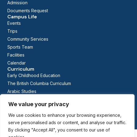
Admission
Documents Request
Campus Life
Events
Trips
Community Services
Sports Team
Facilities
Calendar
Curriculum
Early Childhood Education
The British Columbia Curriculum
Arabic Studies
Managed By:
We value your privacy
We use cookies to enhance your browsing experience,
Copyright © 2026 BCCIS East. All rights reserved.
Privacy Policy
Refund Policy
serve personalised ads or content, and analyse our traffic.
By clicking "Accept All", you consent to our use of