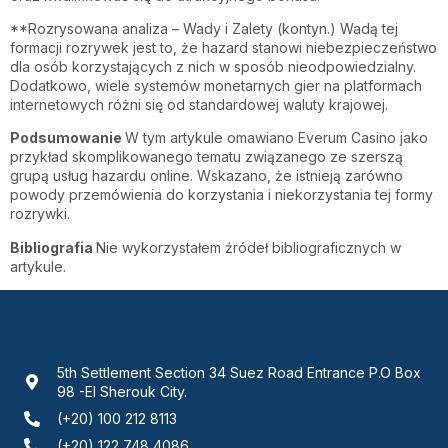
**Rozrysowana analiza – Wady i Zalety (kontyn.) Wadą tej
formacji rozrywek jest to, że hazard stanowi niebezpieczeństwo
dla osób korzystających z nich w sposób nieodpowiedzialny.
Dodatkowo, wiele systemów monetarnych gier na platformach
internetowych różni się od standardowej waluty krajowej.
Podsumowanie
W tym artykule omawiano Everum Casino jako
przykład skomplikowanego tematu związanego ze szerszą
grupą usług hazardu online. Wskazano, że istnieją zarówno
powody przemówienia do korzystania i niekorzystania tej formy
rozrywki.
Bibliografia
Nie wykorzystałem źródeł bibliograficznych w
artykule.
5th Settlement Section 34 Suez Road Entrance P.O Box
98 -El Sherouk City.
(+20) 100 212 8113
(+20) 122 748 4086