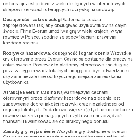
restauracji. Jest jednym z wielu dostępnych w internetowych
sklepów i serwisach oferujących rozrywkę hazardową.
Dostępność i zakres usług
Platforma ta została
zaprojektowana tak, aby obsługiwać użytkowników na całym
świecie. Firma Everum umożliwia grę w wielu krajach, w tym
również w Polsce, zgodnie ze specyfikacjami prawnymi
każdego regionu.
Rozrywka hazardowa: dostępność i ograniczenia
Wszystkie
gry oferowane przez Everum Casino są dostępne dla graczy na
całym świecie. Ponieważ te platformy internetowe znajdują się
poza zasięgiem władz lokalnych, mogą one być odwiedzone i
używane niezależnie od fizycznego miejsca zamieszkania
użytkownika.
Atrakcje Everum Casino
Najważniejszymi cechami
oferowanymi przez platformy hazardowe na zlecenie jest
zapewnienie dobrej jakości rozrywki oraz niezależności od
regulacji lokalnych. Dodatkowo, większość tych usług dostarcza
również narzędzi pomagających użytkownikom zarządzać
finansami i kwalifikować się do atrakcyjnego bonusu.
Zasady gry: wyjaśnienie
Wszystkie gry dostępne w Everum