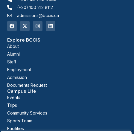
(+20) 100 212 8112
admissions@bccis.ca
Explore BCCIS
About
Alumni
Staff
Employment
Admission
Documents Request
Campus Life
Events
Trips
Community Services
Sports Team
Facilities