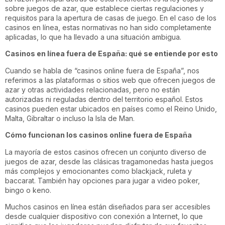
sobre juegos de azar, que establece ciertas regulaciones y
requisitos para la apertura de casas de juego. En el caso de los
casinos en línea, estas normativas no han sido completamente
aplicadas, lo que ha llevado a una situación ambigua.
Casinos en línea fuera de España: qué se entiende por esto
Cuando se habla de “casinos online fuera de España”, nos
referimos a las plataformas o sitios web que ofrecen juegos de
azar y otras actividades relacionadas, pero no están
autorizadas ni reguladas dentro del territorio español. Estos
casinos pueden estar ubicados en países como el Reino Unido,
Malta, Gibraltar o incluso la Isla de Man.
Cómo funcionan los casinos online fuera de España
La mayoría de estos casinos ofrecen un conjunto diverso de
juegos de azar, desde las clásicas tragamonedas hasta juegos
más complejos y emocionantes como blackjack, ruleta y
baccarat. También hay opciones para jugar a video poker,
bingo o keno.
Muchos casinos en línea están diseñados para ser accesibles
desde cualquier dispositivo con conexión a Internet, lo que