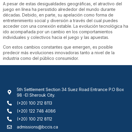
A pesar de estas desigualdades geográficas, el atractivo del
juego en línea ha persistido alrededor del mundo durante
décadas. Debido, en parte, su apelación como forma de
entretenimiento social y diversión a través del cual puedes
acceder con una conexión estable. La evolución tecnológica ha
ido acompañada por un cambio en los comportamientos
individuales y colectivos hacia el juego y las apuestas.
Con estos cambios constantes que emergen, es posible
predecir más evoluciones innovadoras tanto a nivel de la
industria como del público consumidor.
5th Settlement Section 34 Suez Road Entrance P.O Box
98 -El Sherouk City.
(+20) 100 212 8113
(+20) 122 748 4086
(+20) 100 212 8112
admissions@bccis.ca