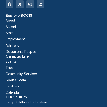
Explore BCCIS
About
Alumni
Staff
Employment
Admission
Documents Request
Campus Life
Events
Trips
Community Services
Sports Team
Facilities
Calendar
Curriculum
Early Childhood Education