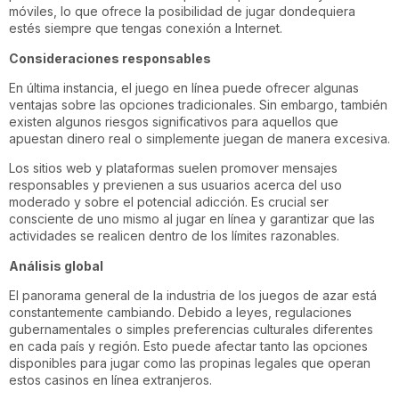
móviles, lo que ofrece la posibilidad de jugar dondequiera
estés siempre que tengas conexión a Internet.
Consideraciones responsables
En última instancia, el juego en línea puede ofrecer algunas
ventajas sobre las opciones tradicionales. Sin embargo, también
existen algunos riesgos significativos para aquellos que
apuestan dinero real o simplemente juegan de manera excesiva.
Los sitios web y plataformas suelen promover mensajes
responsables y previenen a sus usuarios acerca del uso
moderado y sobre el potencial adicción. Es crucial ser
consciente de uno mismo al jugar en línea y garantizar que las
actividades se realicen dentro de los límites razonables.
Análisis global
El panorama general de la industria de los juegos de azar está
constantemente cambiando. Debido a leyes, regulaciones
gubernamentales o simples preferencias culturales diferentes
en cada país y región. Esto puede afectar tanto las opciones
disponibles para jugar como las propinas legales que operan
estos casinos en línea extranjeros.