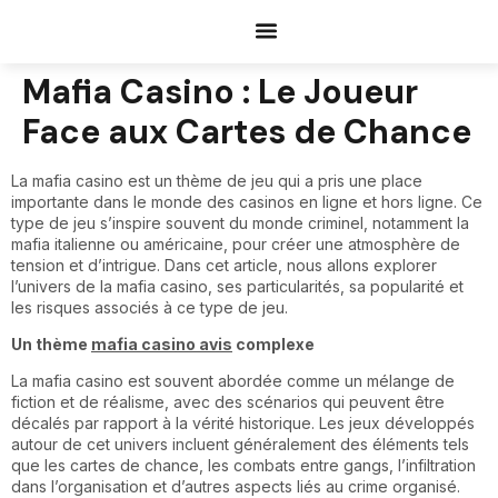
Documents Request
Mafia Casino : Le Joueur
Face aux Cartes de Chance
La mafia casino est un thème de jeu qui a pris une place
importante dans le monde des casinos en ligne et hors ligne. Ce
type de jeu s’inspire souvent du monde criminel, notamment la
mafia italienne ou américaine, pour créer une atmosphère de
tension et d’intrigue. Dans cet article, nous allons explorer
l’univers de la mafia casino, ses particularités, sa popularité et
les risques associés à ce type de jeu.
Un thème
mafia casino avis
complexe
La mafia casino est souvent abordée comme un mélange de
fiction et de réalisme, avec des scénarios qui peuvent être
décalés par rapport à la vérité historique. Les jeux développés
autour de cet univers incluent généralement des éléments tels
que les cartes de chance, les combats entre gangs, l’infiltration
dans l’organisation et d’autres aspects liés au crime organisé.