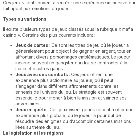
Ces jeux visent souvent à recréer une expérience immersive qui
fait appel aux émotions du joueur.
Types ou variations
Il existe plusieurs types de jeux classés sous la rubrique « mafia
casino ». Certains des plus courants incluent :
Jeux de cartes
: Ce sont les titres de jeu où le joueur a
généralement pour objectif de gagner en argent, tout en
affrontant divers personnages emblématiques. Le joueur
incarne souvent un gangster qui doit se confronter à la
mafia et d’autres gangs.
Jeux avec des combats
: Ces jeux offrent une
expérience plus actionnelle au joueur, où il peut
s’engager dans différents affrontements contre les
ennemis de l’univers du jeu. La stratégie est souvent
essentielle pour mener à bien la mission et vaincre ses
adversaires.
Jeux en quête
: Ces jeux visent généralement à offrir une
expérience plus globale, où le joueur a pour but de
résoudre des énigmes ou d’accomplir certaines missions
liées au thème du jeu.
La législation et les régions