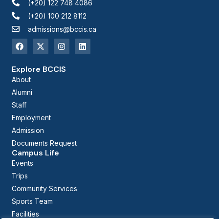
(+20) 122 748 4086
(+20) 100 212 8112
admissions@bccis.ca
Explore BCCIS
About
Alumni
Staff
Employment
Admission
Documents Request
Campus Life
Events
Trips
Community Services
Sports Team
Facilities