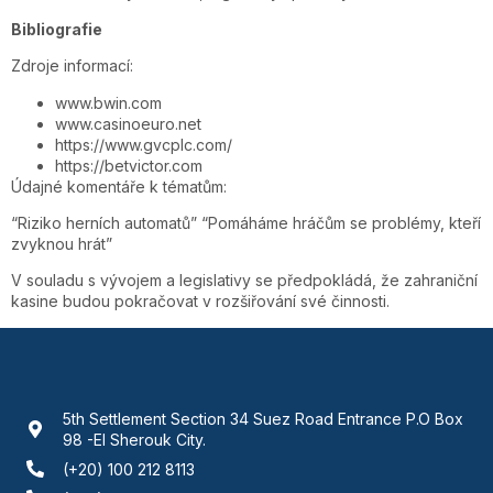
Bibliografie
Zdroje informací:
www.bwin.com
www.casinoeuro.net
https://www.gvcplc.com/
https://betvictor.com
Údajné komentáře k tématům:
“Riziko herních automatů” “Pomáháme hráčům se problémy, kteří
zvyknou hrát”
V souladu s vývojem a legislativy se předpokládá, že zahraniční
kasine budou pokračovat v rozšiřování své činnosti.
5th Settlement Section 34 Suez Road Entrance P.O Box
98 -El Sherouk City.
(+20) 100 212 8113