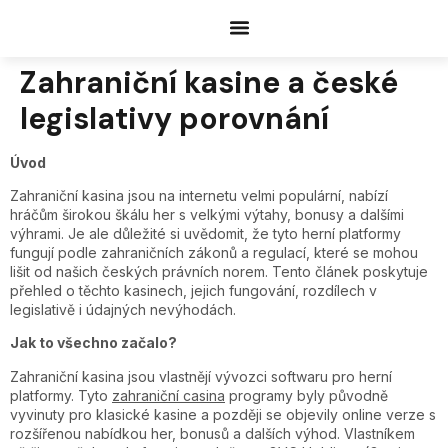
Documents Request
Zahraniční kasine a české
legislativy porovnání
Úvod
Zahraniční kasina jsou na internetu velmi populární, nabízí
hráčům širokou škálu her s velkými výtahy, bonusy a dalšími
výhrami. Je ale důležité si uvědomit, že tyto herní platformy
fungují podle zahraničních zákonů a regulací, které se mohou
lišit od našich českých právních norem. Tento článek poskytuje
přehled o těchto kasinech, jejich fungování, rozdílech v
legislativě i údajných nevýhodách.
Jak to všechno začalo?
Zahraniční kasina jsou vlastnějí vývozci softwaru pro herní
platformy. Tyto
zahraniční casina
programy byly původně
vyvinuty pro klasické kasine a později se objevily online verze s
rozšířenou nabídkou her, bonusů a dalších výhod. Vlastníkem