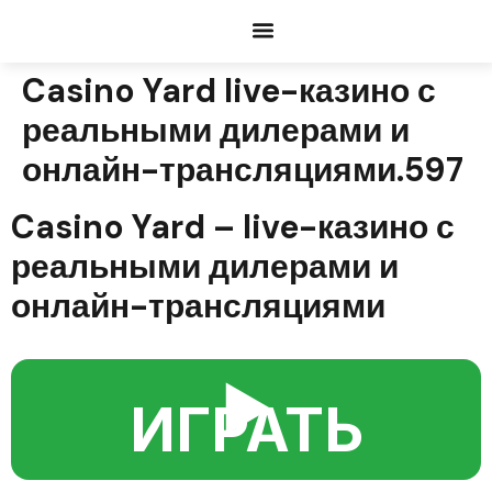
Documents Request
Casino Yard live-казино с
реальными дилерами и
онлайн-трансляциями.597
Casino Yard – live-казино с
реальными дилерами и
онлайн-трансляциями
▶️
ИГРАТЬ