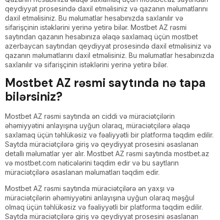
qeydiyyat prosesində daxil etməlisiniz və qazanın məlumatlarını
daxil etməlisiniz. Bu məlumatlar hesabınızda saxlanılır və
sifarişçinin istəklərini yerinə yetirə bilər. Mostbet AZ rəsmi
saytından qazanın hesabınıza əlaqə saxlamaq üçün mostbet
azerbaycan saytından qeydiyyat prosesində daxil etməlisiniz və
qazanın məlumatlarını daxil etməlisiniz. Bu məlumatlar hesabınızda
saxlanılır və sifarişçinin istəklərini yerinə yetirə bilər.
Mostbet AZ rəsmi saytında nə tapa
bilərsiniz?
Mostbet AZ rəsmi saytında ən ciddi və müraciətçilərin
əhəmiyyətini anlayışına uyğun olaraq, müraciətçilərə əlaqə
saxlamaq üçün təhlükəsiz və fəaliyyətli bir platforma təqdim edilir.
Saytda müraciətçilərə giriş və qeydiyyat prosesini əsaslanan
detallı məlumatlar yer alır. Mostbet AZ rəsmi saytında mostbet.az
və mostbet.com nəticələrini təqdim edir və bu saytların
müraciətçilərə əsaslanan məlumatları təqdim edir.
Mostbet AZ rəsmi saytında müraciətçilərə ən yaxşı və
müraciətçilərin əhəmiyyətini anlayışına uyğun olaraq məşğul
olmaq üçün təhlükəsiz və fəaliyyətli bir platforma təqdim edilir.
Saytda müraciətçilərə giriş və qeydiyyat prosesini əsaslanan