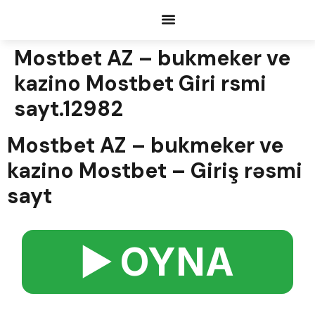
Documents Request
Mostbet AZ – bukmeker ve
kazino Mostbet Giri rsmi
sayt.12982
Mostbet AZ – bukmeker ve
kazino Mostbet – Giriş rəsmi
sayt
▶️ OYNA