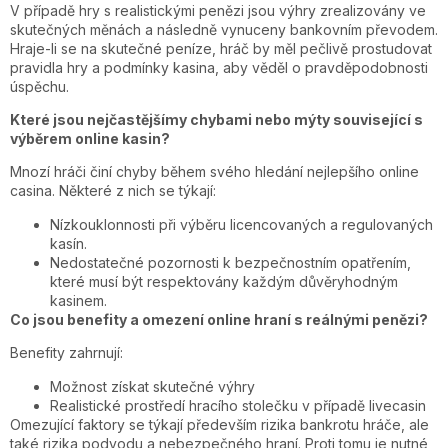
V případě hry s realistickými penězi jsou výhry zrealizovány ve
skutečných měnách a následně vynuceny bankovním převodem.
Hraje-li se na skutečné peníze, hráč by měl pečlivě prostudovat
pravidla hry a podmínky kasina, aby věděl o pravděpodobnosti
úspěchu.
Které jsou nejčastějšímy chybami nebo mýty související s
výběrem online kasin?
Mnozí hráči činí chyby během svého hledání nejlepšího online
casina. Některé z nich se týkají:
Nízkouklonnosti při výběru licencovaných a regulovaných
kasín.
Nedostatečné pozornosti k bezpečnostním opatřením,
které musí být respektovány každým důvěryhodným
kasinem.
Co jsou benefity a omezení online hraní s reálnými penězi?
Benefity zahrnují:
Možnost získat skutečné výhry
Realistické prostředí hracího stolečku v případě livecasin
Omezující faktory se týkají především rizika bankrotu hráče, ale
také rizika podvodu a nebezpečného hraní. Proti tomu je nutné