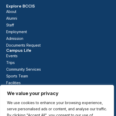
Explore BCCIS
About
Alumni
Staff
Employment
Admission
Documents Request
Campus Life
Events
Trips
Community Services
Sports Team
Facilities
Calendar
We value your privacy
Curriculum
Early Childhood Education
We use cookies to enhance your browsing experience,
The British Columbia Curriculum
serve personalised ads or content, and analyse our traffic.
Arabic Studies
By clicking "Accept All", you consent to our use of