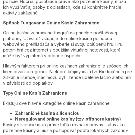
pozície. Hoci sú pôsobiace práve ako pozemné kasíny, môžu
ich využívať aj osoby z oblastiach, kde sú konkrétne hracie
aktivity zakázané.
Spôsob Fungovania Online Kasín Zahranicne
Online kasína zahranicne fungujú na princípe počítačovej
platformy. Užívateľ vstupuje do online kasína pomocou
webového prehliadača a vyberie si svoju oblúbenú hru. Hru
potom hrá cez internet s použitím virtuálnej hotovosti, ktorá
môže byť vyplatená v prípade úspechu.
Hlavným faktorom pri online kasínach zahranicne je spôsob ich
licencovaní a regulácií. Niektoré krajiny majú tvrdšie kritérium pre
získanie licence, ináč môžu byť lízence udelené lacno alebo len
v závislosti od poplatkov.
Typy Online Kasín Zahranicne
Existujú dve hlavné kategórie online kasín zahranicne:
Zahraničné kasína s licenciou
Neregulované online kasíny (tzv. offshore kasiny)
Kasíny s licencie majú práve toľko rovnaký právny status ako
pozemné kasíny a musia postupovať podľa lokalných zákonov.