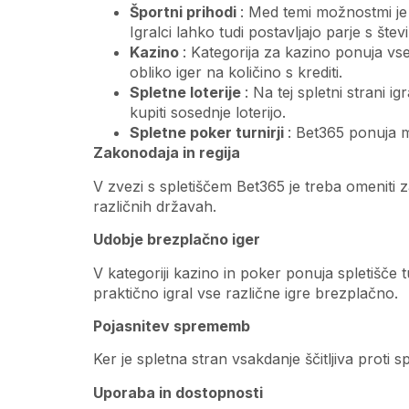
Športni prihodi
: Med temi možnostmi je
Igralci lahko tudi postavljajo parje s šte
Kazino
: Kategorija za kazino ponuja vse 
obliko iger na količino s krediti.
Spletne loterije
: Na tej spletni strani i
kupiti sosednje loterijo.
Spletne poker turnirji
: Bet365 ponuja m
Zakonodaja in regija
V zvezi s spletiščem Bet365 je treba omeniti za
različnih državah.
Udobje brezplačno iger
V kategoriji kazino in poker ponuja spletišče 
praktično igral vse različne igre brezplačno.
Pojasnitev sprememb
Ker je spletna stran vsakdanje ščitljiva proti
Uporaba in dostopnosti