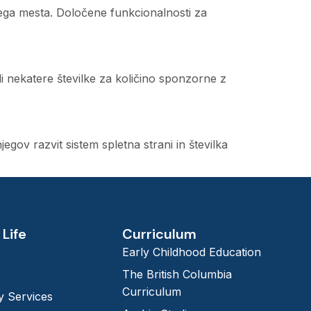
nega mesta. Določene funkcionalnosti za
i nekatere številke za količino sponzorne z
gov razvit sistem spletna strani in številka
Life
Curriculum
Early Childhood Education
The British Columbia
Curriculum
 Services