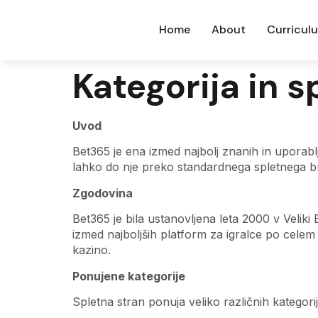
Home
About
Curricul
Kategorija in s
Uvod
Bet365 je ena izmed najbolj znanih in uporablji
lahko do nje preko standardnega spletnega brs
Zgodovina
Bet365 je bila ustanovljena leta 2000 v Veliki Br
izmed najboljših platform za igralce po celem 
kazino.
Ponujene kategorije
Spletna stran ponuja veliko različnih kategori