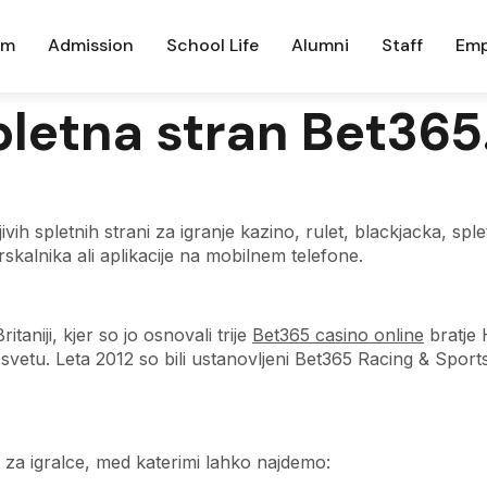
um
Admission
School Life
Alumni
Staff
Emp
pletna stran Bet365
vih spletnih strani za igranje kazino, rulet, blackjacka, sple
kalnika ali aplikacije na mobilnem telefone.
itaniji, kjer so jo osnovali trije
Bet365 casino online
bratje H
svetu. Leta 2012 so bili ustanovljeni Bet365 Racing & Sports 
j za igralce, med katerimi lahko najdemo: