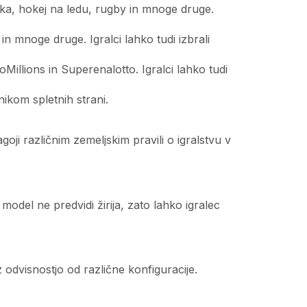
ka, hokej na ledu, rugby in mnoge druge.
 in mnoge druge. Igralci lahko tudi izbrali
uroMillions in Superenalotto. Igralci lahko tudi
ikom spletnih strani.
goji različnim zemeljskim pravili o igralstvu v
model ne predvidi žirija, zato lahko igralec
 odvisnostjo od različne konfiguracije.