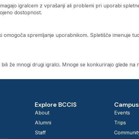
magajo igralcem z vprašanji ali problemi pri uporabi splet
gojeno dostopnost.
 ki omogoča spremljanje uporabnikom. Spletišče imenuje tud
li že mnogi drugi igralci. Mnoge se konkurirajo glede na nje
Explore BCCIS
Campus 
About
Events
Alumni
Trips
Staff
Community