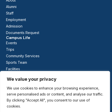
About
Alumni
Staff
Employment
Admission
Documents Request
Campus Life
Events
Trips
Community Services
Sports Team
Facilities
Calendar
We value your privacy
Curriculum
Early Childhood Education
We use cookies to enhance your browsing experience,
The British Columbia Curriculum
serve personalised ads or content, and analyse our traffic.
Arabic Studies
By clicking "Accept All", you consent to our use of
cookies.
Managed By: