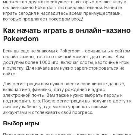
множество других преимуществ, которые делают игру в
онлайн-казино Pokerdom так привлекательной. Начните
играть сегодня и насладитесь всеми преимуществами,
которые предлагает покердом вход!
Как начать играть в онлайн-казино
Pokerdom
Если вы еще не знакомы с Pokerdom – официальным сайтом
онлайн-казино, то это отличный момент для начала. Вам
доступны более 1 000 игр, включая слоты, карточные игры
и рулетку. Для начала вам нужно зарегистрироваться на
сайте.
Для регистрации вам нужно ввести свои личные данные,
включая имя, фамилию, дату рождения и адрес
электронной почты. Вам также нужно выбрать пароль и
подтвердить его. После регистрации вы получите доступ к
личному кабинету, где можно управлять вашими
аккаунтами и отслеживать свой прогресс.
Выбор игры
После регистрации вам доступны различные игры, включая