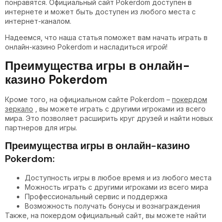
понравятся. Официальный сайт Pokerdom доступен в
интернете и может быть доступен из любого места с
интернет-каналом.
Надеемся, что наша статья поможет вам начать играть в
онлайн-казино Pokerdom и насладиться игрой!
Преимущества игры в онлайн-
казино Pokerdom
Кроме того, на официальном сайте Pokerdom –
покердом
зеркало
, вы можете играть с другими игроками из всего
мира. Это позволяет расширить круг друзей и найти новых
партнеров для игры.
Преимущества игры в онлайн-казино
Pokerdom:
Доступность игры в любое время и из любого места
Можность играть с другими игроками из всего мира
Профессиональный сервис и поддержка
Возможность получать бонусы и вознаграждения
Также, на покердом официальный сайт, вы можете найти