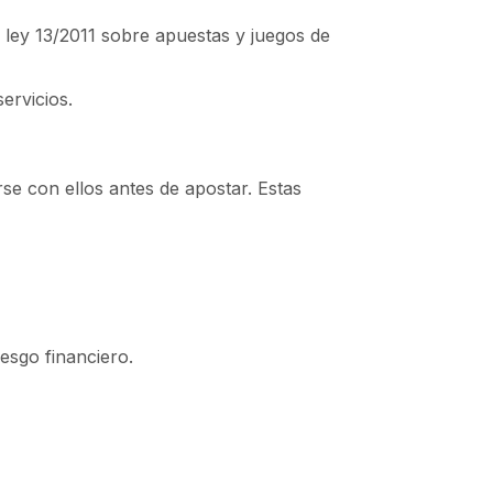
a ley 13/2011 sobre apuestas y juegos de
ervicios.
rse con ellos antes de apostar. Estas
iesgo financiero.