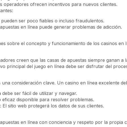
s operadores ofrecen incentivos para nuevos clientes.
antes:
os pueden ser poco fiables o incluso fraudulentos.
as apuestas en línea puede generar problemas de adicción.
es sobre el concepto y funcionamiento de los casinos en l
adores creen que las casas de apuestas siempre ganan a lar
tivo principal del juego en línea debe ser disfrutar del pro
s una consideración clave. Un casino en línea excelente de
a debe ser fácil de utilizar y navegar.
co eficaz disponible para resolver problemas.
: El sitio web protegerá los datos de sus clientes.
s apuestas en línea con conciencia y respeto por la propi