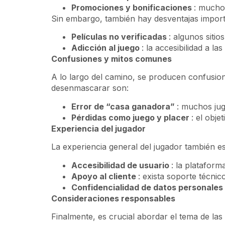
Promociones y bonificaciones
: mucho
Sin embargo, también hay desventajas import
Películas no verificadas
: algunos siti
Adicción al juego
: la accesibilidad a l
Confusiones y mitos comunes
A lo largo del camino, se producen confusion
desenmascarar son:
Error de “casa ganadora”
: muchos jug
Pérdidas como juego y placer
: el obje
Experiencia del jugador
La experiencia general del jugador también e
Accesibilidad de usuario
: la plataform
Apoyo al cliente
: exista soporte técni
Confidencialidad de datos personales
Consideraciones responsables
Finalmente, es crucial abordar el tema de la