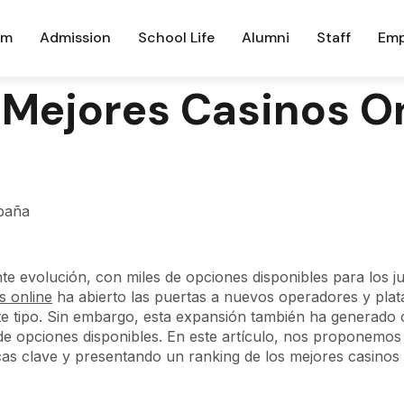
um
Admission
School Life
Alumni
Staff
Emp
 Mejores Casinos O
spaña
nte evolución, con miles de opciones disponibles para los 
s online
ha abierto las puertas a nuevos operadores y plat
este tipo. Sin embargo, esta expansión también ha generado
 opciones disponibles. En este artículo, nos proponemos a
cas clave y presentando un ranking de los mejores casinos 