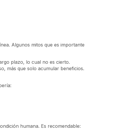
ínea. Algunos mitos que es importante
go plazo, lo cual no es cierto.
ceso, más que solo acumular beneficios.
bería:
a condición humana. Es recomendable: