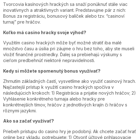
Tvorcovia kasínových hrackých sa snaží ponúknuť stále viac
inovatívnych a atraktívnych variant. Predstavujme pár z nich:
Bonus za registráciu, bonusový balíček alebo tzv. “casinoví
turnaj” pre hráčov.
Koľko má casino hracky svoje výhod?
Využitím casino hrackých môže byť možné stratiť iba malé
množstvo času a úsilia pri záujme o hru bez toho, aby ste museli
vložiť finančné prostriedky. Ďalej sa prebiehajú výskumy s
cieľom predbehnúť niektoré nepravidelnosti.
Kedy si môžete spomenutý bonus využívať?
Zhrnutím základných častí, vysvetlíme ako využiť casinový hrach.
Najčastejší prístup k využití casino hrackých spočíva v
následujúcich krokoch: 1) Registrácia a prijatie nových hráčov; 2)
Vyhlásenie konkrétneho turnaja alebo hracky pre
konkrétnejších tímov, hráčov z jednotlivých krajín či hráčov s
rôznymi jazykmi.
Ako sa začať využívať?
Priebeh prístupu do casino hry je podobný. Ak chcete začať hrať
online bez vkladu, potrebujete: 1) Otvoriť účtové prihlasovacie