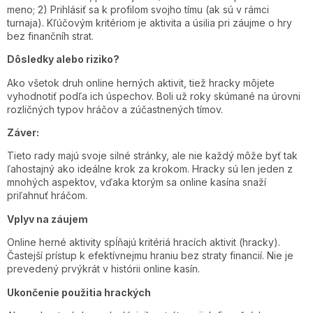
meno; 2) Prihlásiť sa k profilom svojho tímu (ak sú v rámci
turnaja). Kľúčovým kritériom je aktivita a úsilia pri záujme o hry
bez finančníh strat.
Dôsledky alebo riziko?
Ako všetok druh online herných aktivit, tiež hracky môjete
vyhodnotiť podľa ich úspechov. Boli už roky skúmané na úrovni
rozličných typov hráčov a zúčastnených tímov.
Záver:
Tieto rady majú svoje silné stránky, ale nie každý môže byť tak
ľahostajný ako ideálne krok za krokom. Hracky sú len jeden z
mnohých aspektov, vďaka ktorým sa online kasína snaží
priľahnuť hráčom.
Vplyv na záujem
Online herné aktivity spĺňajú kritériá hracích aktivit (hracky).
Častejší prístup k efektívnejmu hraniu bez straty financií. Nie je
prevedený prvýkrát v histórii online kasín.
Ukončenie použitia hrackých