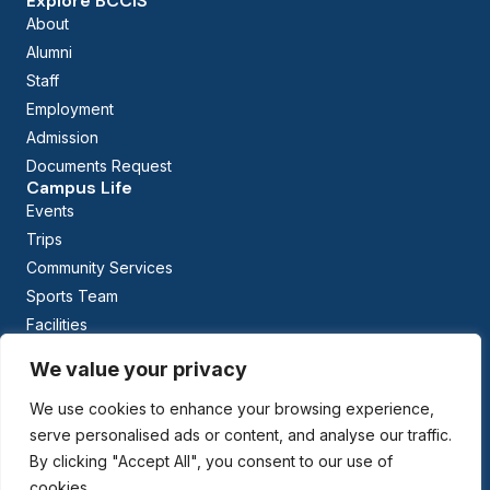
Explore BCCIS
About
Alumni
Staff
Employment
Admission
Documents Request
Campus Life
Events
Trips
Community Services
Sports Team
Facilities
Calendar
We value your privacy
Curriculum
Early Childhood Education
We use cookies to enhance your browsing experience,
The British Columbia Curriculum
serve personalised ads or content, and analyse our traffic.
Arabic Studies
By clicking "Accept All", you consent to our use of
cookies.