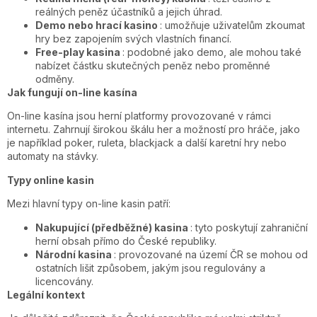
reálných peněz účastníků a jejich úhrad.
Demo nebo hrací kasino
: umožňuje uživatelům zkoumat
hry bez zapojením svých vlastních financí.
Free-play kasina
: podobné jako demo, ale mohou také
nabízet částku skutečných peněz nebo proměnné
odměny.
Jak fungují on-line kasína
On-line kasína jsou herní platformy provozované v rámci
internetu. Zahrnují širokou škálu her a možností pro hráče, jako
je například poker, ruleta, blackjack a další karetní hry nebo
automaty na stávky.
Typy online kasin
Mezi hlavní typy on-line kasin patří:
Nakupující (předběžné) kasina
: tyto poskytují zahraniční
herní obsah přímo do České republiky.
Národní kasina
: provozované na území ČR se mohou od
ostatních lišit způsobem, jakým jsou regulovány a
licencovány.
Legální kontext