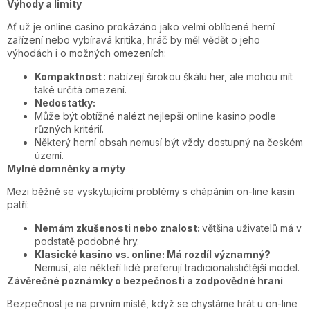
Výhody a limity
Ať už je online casino prokázáno jako velmi oblíbené herní
zařízení nebo vybíravá kritika, hráč by měl vědět o jeho
výhodách i o možných omezeních:
Kompaktnost
: nabízejí širokou škálu her, ale mohou mít
také určitá omezení.
Nedostatky:
Může být obtížné nalézt nejlepší online kasino podle
různých kritérií.
Některý herní obsah nemusí být vždy dostupný na českém
území.
Mylné domněnky a mýty
Mezi běžně se vyskytujícími problémy s chápáním on-line kasin
patří:
Nemám zkušenosti nebo znalost:
většina uživatelů má v
podstatě podobné hry.
Klasické kasino vs. online: Má rozdíl významný?
Nemusí, ale někteří lidé preferují tradicionalističtější model.
Závěrečné poznámky o bezpečnosti a zodpovědné hraní
Bezpečnost je na prvním místě, když se chystáme hrát u on-line