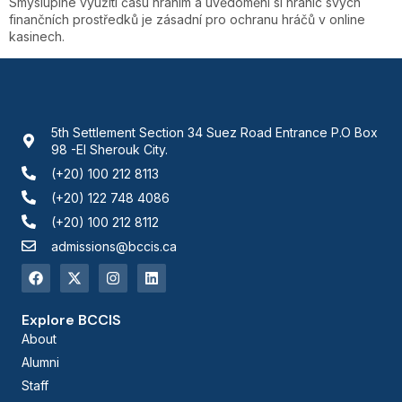
Smysluplné využití času hraním a uvědomění si hranic svých
finančních prostředků je zásadní pro ochranu hráčů v online
kasinech.
5th Settlement Section 34 Suez Road Entrance P.O Box
98 -El Sherouk City.
(+20) 100 212 8113
(+20) 122 748 4086
(+20) 100 212 8112
admissions@bccis.ca
Explore BCCIS
About
Alumni
Staff