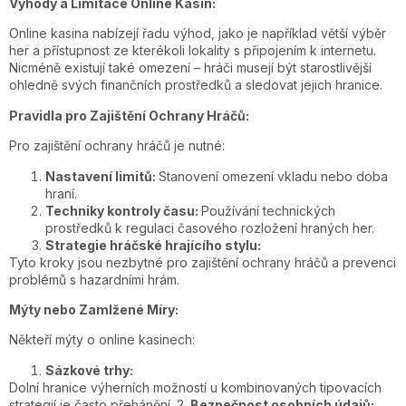
Výhody a Limitace Online Kasin:
Online kasina nabízejí řadu výhod, jako je například větší výběr
her a přístupnost ze kterékoli lokality s připojením k internetu.
Nicméně existují také omezení – hráči musejí být starostlivější
ohledně svých finančních prostředků a sledovat jejich hranice.
Pravidla pro Zajištění Ochrany Hráčů:
Pro zajištění ochrany hráčů je nutné:
Nastavení limitů:
Stanovení omezení vkladu nebo doba
hraní.
Techniky kontroly času:
Používání technických
prostředků k regulaci časového rozložení hraných her.
Strategie hráčské hrajícího stylu:
Tyto kroky jsou nezbytné pro zajištění ochrany hráčů a prevenci
problémů s hazardními hrám.
Mýty nebo Zamlžené Míry:
Někteří mýty o online kasinech:
Sázkové trhy:
Dolní hranice výherních možností u kombinovaných tipovacích
strategií je často přehánění. 2.
Bezpečnost osobních údajů: