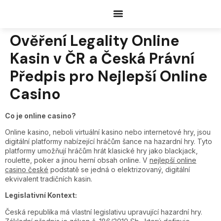
Documents Request
Ověření Legality Online
Kasin v ČR a Česká Právní
Předpis pro Nejlepší Online
Casino
Co je online casino?
Online kasino, neboli virtuální kasino nebo internetové hry, jsou
digitální platformy nabízející hráčům šance na hazardní hry. Tyto
platformy umožňují hráčům hrát klasické hry jako blackjack,
roulette, poker a jinou herní obsah online. V
nejlepší online
casino české
podstatě se jedná o elektrizovaný, digitální
ekvivalent tradičních kasin.
Legislativní Kontext:
Česká republika má vlastní legislativu upravující hazardní hry.