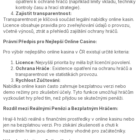
opatření k ochraně hráčů (například limity vkladu, techniky
kontroly času a hrací strategie).
Zajistit transparentnost:
Transparentnost je klíčová součást legální nabídky online kasin.
Licence obsahuje pravidla pro zveřejňování údajů o provozu,
včetně výnosů, ztrát a přehledů zajištění ochrany hráčů.
Právní Předpis pro Nejlepší Online Casino:
Pro výběr nejlepšího online kasina v ČR existují určité kriteria:
Licence:
Nejvyšší priorita by měla být licenční povolení.
Ochrana Hráče
: Existence opatření na ochranu hráčů a
transparentnost ve statistikách provozu.
Rychlost Zúčtování:
Nabídka online kasin často zahrnuje bezplatnou verzi nebo
demo režimy pro zkušební účely. Tyto funkce umožňují hráčům
vyzkoušet hry před tím, než přijdou se skutečnými peněži.
Rozdíl mezi Reálnými Penězi a Bezplatným Hráčem:
Hrají-li hráči reálně s finančními prostředky v online kasinu nebo
jen na bezplatnou verzi. Pro získání zkušeností a chuti k
hazardním hrám jsou demo režimy vhodné pro začátečníky.