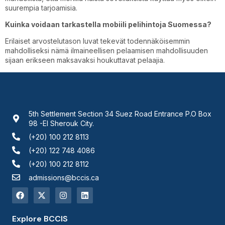
suurempia tarjoamisia.
Kuinka voidaan tarkastella mobiili pelihintoja Suomessa?
Erilaiset arvostelutason luvat tekevät todennäköisemmin
mahdolliseksi nämä ilmaineellisen pelaamisen mahdollisuuden
sijaan erikseen maksavaksi houkuttavat pelaajia.
5th Settlement Section 34 Suez Road Entrance P.O Box
98 -El Sherouk City.
(+20) 100 212 8113
(+20) 122 748 4086
(+20) 100 212 8112
admissions@bccis.ca
Explore BCCIS