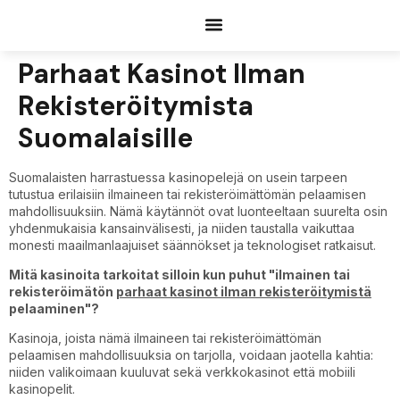
Documents Request
Parhaat Kasinot Ilman
Rekisteröitymista
Suomalaisille
Suomalaisten harrastuessa kasinopelejä on usein tarpeen
tutustua erilaisiin ilmaineen tai rekisteröimättömän pelaamisen
mahdollisuuksiin. Nämä käytännöt ovat luonteeltaan suurelta osin
yhdenmukaisia kansainvälisesti, ja niiden taustalla vaikuttaa
monesti maailmanlaajuiset säännökset ja teknologiset ratkaisut.
Mitä kasinoita tarkoitat silloin kun puhut "ilmainen tai
rekisteröimätön
parhaat kasinot ilman rekisteröitymistä
pelaaminen"?
Kasinoja, joista nämä ilmaineen tai rekisteröimättömän
pelaamisen mahdollisuuksia on tarjolla, voidaan jaotella kahtia:
niiden valikoimaan kuuluvat sekä verkkokasinot että mobiili
kasinopelit.