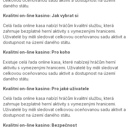
celkovou oceňovanou sadu aktivit a dostupnost na území
daného státu.
Kvalitní on-line kasino: Jak vybrat si
Celá řada online kasa nabízí hráčům kvalitní službu, která
zahrnuje bezplatné herní aktivity s vymezenými hranicemi.
Uživatelé by měli sledovat celkovou oceňovanou sadu aktivit a
dostupnost na území daného státu.
Kvalitní on-line kasino: Pro koho
Existuje celá řada online kasa, které nabízejí hráčům herní
aktivitu s vymezenými hranicemi. Uživatelé by měli sledovat
celkovou oceňovanou sadu aktivit a dostupnost na území
daného státu.
Kvalitní on-line kasino: Pro jaké uživatele
Celá řada online kasa nabízí hráčům kvalitní službu, která
zahrnuje bezplatné herní aktivity s vymezenými hranicemi.
Uživatelé by měli sledovat celkovou oceňovanou sadu aktivit a
dostupnost na území daného státu.
Kvalitní on-line kasino: Bezpečnost