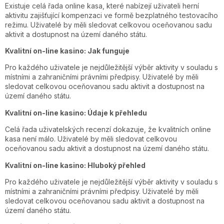
Existuje celá řada online kasa, které nabízejí uživateli herní
aktivitu zajišťující kompenzaci ve formě bezplatného testovacího
režimu. Uživatelé by měli sledovat celkovou oceňovanou sadu
aktivit a dostupnost na území daného státu.
Kvalitní on-line kasino: Jak funguje
Pro každého uživatele je nejdůležitější výběr aktivity v souladu s
místními a zahraničními právními předpisy. Uživatelé by měli
sledovat celkovou oceňovanou sadu aktivit a dostupnost na
území daného státu.
Kvalitní on-line kasino: Údaje k přehledu
Celá řada uživatelských recenzí dokazuje, že kvalitních online
kasa není málo. Uživatelé by měli sledovat celkovou
oceňovanou sadu aktivit a dostupnost na území daného státu.
Kvalitní on-line kasino: Hluboký přehled
Pro každého uživatele je nejdůležitější výběr aktivity v souladu s
místními a zahraničními právními předpisy. Uživatelé by měli
sledovat celkovou oceňovanou sadu aktivit a dostupnost na
území daného státu.