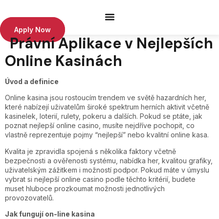
Skip
to
content
Apply Now
Právní Aplikace v Nejlepších
Online Kasinách
Úvod a definice
Online kasina jsou rostoucím trendem ve světě hazardních her,
které nabízejí uživatelům široké spektrum herních aktivit včetně
kasinelek, loterií, rulety, pokeru a dalších. Pokud se ptáte, jak
poznat nejlepší online casino, musíte nejdříve pochopit, co
vlastně reprezentuje pojmy “nejlepší” nebo kvalitní online kasa.
Kvalita je zpravidla spojená s několika faktory včetně
bezpečnosti a ověřenosti systému, nabídka her, kvalitou grafiky,
uživatelským zážitkem i možností podpor. Pokud máte v úmyslu
vybrat si nejlepší online casino podle těchto kritérií, budete
muset hluboce prozkoumat možnosti jednotlivých
provozovatelů.
Jak fungují on-line kasina