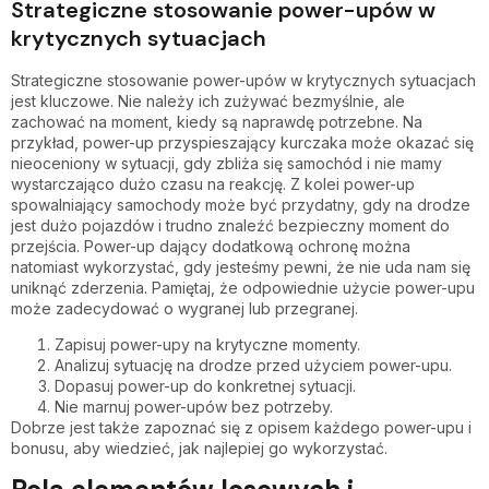
Strategiczne stosowanie power-upów w
krytycznych sytuacjach
Strategiczne stosowanie power-upów w krytycznych sytuacjach
jest kluczowe. Nie należy ich zużywać bezmyślnie, ale
zachować na moment, kiedy są naprawdę potrzebne. Na
przykład, power-up przyspieszający kurczaka może okazać się
nieoceniony w sytuacji, gdy zbliża się samochód i nie mamy
wystarczająco dużo czasu na reakcję. Z kolei power-up
spowalniający samochody może być przydatny, gdy na drodze
jest dużo pojazdów i trudno znaleźć bezpieczny moment do
przejścia. Power-up dający dodatkową ochronę można
natomiast wykorzystać, gdy jesteśmy pewni, że nie uda nam się
uniknąć zderzenia. Pamiętaj, że odpowiednie użycie power-upu
może zadecydować o wygranej lub przegranej.
Zapisuj power-upy na krytyczne momenty.
Analizuj sytuację na drodze przed użyciem power-upu.
Dopasuj power-up do konkretnej sytuacji.
Nie marnuj power-upów bez potrzeby.
Dobrze jest także zapoznać się z opisem każdego power-upu i
bonusu, aby wiedzieć, jak najlepiej go wykorzystać.