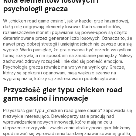
Rola elementów losowych i
psychologii gracza
W „chicken road game casino”, jak w każdej grze hazardowej,
dużą rolę odgrywają elementy losowe. Ruch samochodów,
rozmieszczenie monet i pojawianie się power-upów są często
determinowane przez generator liczb losowych. Oznacza to, że
nawet przy dobrej strategii i umiejętnościach nie zawsze uda się
wygrać. Warto pamiętać, że gra powinna być przede wszystkim
formą rozrywki, a nie sposobem na zarabianie pieniędzy. Należy
zachować zdrowy rozsądek i nie dać się ponieść emocjom.
Psychologia gracza również ma wpływ na wynik gry. Gracze,
którzy są spokojni i opanowani, mają większe szanse na
wygraną niż ci, którzy są zestresowani i podekscytowani.
Przyszłość gier typu chicken road
game casino i innowacje
Przyszłość gier typu „chicken road game casino” zapowiada się
niezwykle interesująco. Deweloperzy stale pracują nad
wprowadzaniem nowych innowacji, które mają na celu
ulepszenie rozgrywki i zwiększenie atrakcyjności gier. Możemy
spodziewać się wprowadzenia bardziej zaawansowanej grafiki,