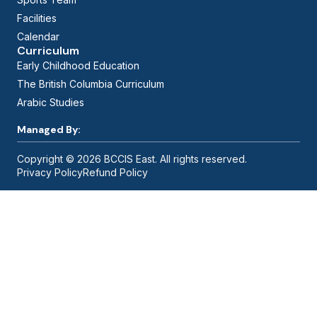
Facilities
Calendar
Curriculum
Early Childhood Education
The British Columbia Curriculum
Arabic Studies
Managed By:
Copyright © 2026 BCCIS East. All rights reserved.
Privacy Policy
Refund Policy