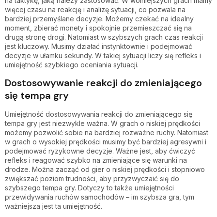
na taktykę, jaką należy zastosować. W wolniejszych grach mamy
więcej czasu na reakcję i analizę sytuacji, co pozwala na
bardziej przemyślane decyzje. Możemy czekać na idealny
moment, zbierać monety i spokojnie przemieszczać się na
drugą stronę drogi. Natomiast w szybszych grach czas reakcji
jest kluczowy. Musimy działać instynktownie i podejmować
decyzje w ułamku sekundy. W takiej sytuacji liczy się refleks i
umiejętność szybkiego oceniania sytuacji.
Dostosowywanie reakcji do zmieniającego
się tempa gry
Umiejętność dostosowywania reakcji do zmieniającego się
tempa gry jest niezwykle ważna. W grach o niskiej prędkości
możemy pozwolić sobie na bardziej rozważne ruchy. Natomiast
w grach o wysokiej prędkości musimy być bardziej agresywni i
podejmować ryzykowne decyzje. Ważne jest, aby ćwiczyć
refleks i reagować szybko na zmieniające się warunki na
drodze. Można zacząć od gier o niskiej prędkości i stopniowo
zwiększać poziom trudności, aby przyzwyczaić się do
szybszego tempa gry. Dotyczy to także umiejętności
przewidywania ruchów samochodów – im szybsza gra, tym
ważniejsza jest ta umiejętność.