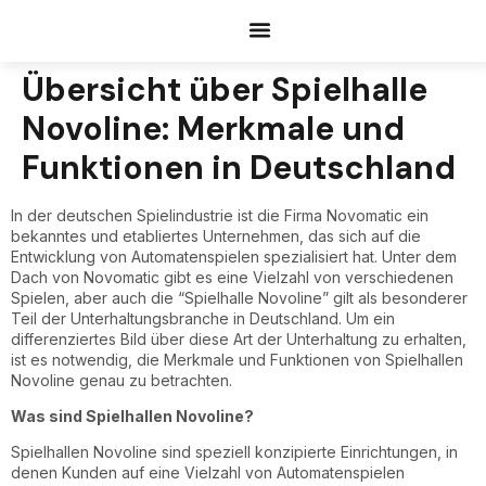
Documents Request
Übersicht über Spielhalle
Novoline: Merkmale und
Funktionen in Deutschland
In der deutschen Spielindustrie ist die Firma Novomatic ein
bekanntes und etabliertes Unternehmen, das sich auf die
Entwicklung von Automatenspielen spezialisiert hat. Unter dem
Dach von Novomatic gibt es eine Vielzahl von verschiedenen
Spielen, aber auch die “Spielhalle Novoline” gilt als besonderer
Teil der Unterhaltungsbranche in Deutschland. Um ein
differenziertes Bild über diese Art der Unterhaltung zu erhalten,
ist es notwendig, die Merkmale und Funktionen von Spielhallen
Novoline genau zu betrachten.
Was sind Spielhallen Novoline?
Spielhallen Novoline sind speziell konzipierte Einrichtungen, in
denen Kunden auf eine Vielzahl von Automatenspielen