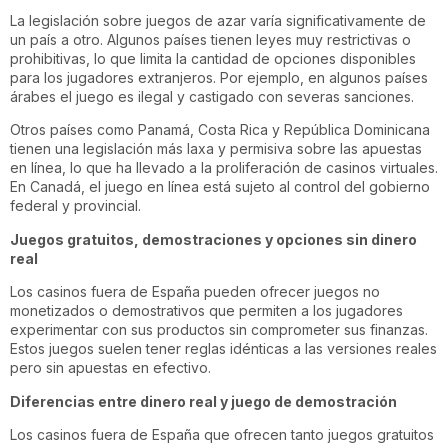
La legislación sobre juegos de azar varía significativamente de
un país a otro. Algunos países tienen leyes muy restrictivas o
prohibitivas, lo que limita la cantidad de opciones disponibles
para los jugadores extranjeros. Por ejemplo, en algunos países
árabes el juego es ilegal y castigado con severas sanciones.
Otros países como Panamá, Costa Rica y República Dominicana
tienen una legislación más laxa y permisiva sobre las apuestas
en línea, lo que ha llevado a la proliferación de casinos virtuales.
En Canadá, el juego en línea está sujeto al control del gobierno
federal y provincial.
Juegos gratuitos, demostraciones y opciones sin dinero
real
Los casinos fuera de España pueden ofrecer juegos no
monetizados o demostrativos que permiten a los jugadores
experimentar con sus productos sin comprometer sus finanzas.
Estos juegos suelen tener reglas idénticas a las versiones reales
pero sin apuestas en efectivo.
Diferencias entre dinero real y juego de demostración
Los casinos fuera de España que ofrecen tanto juegos gratuitos