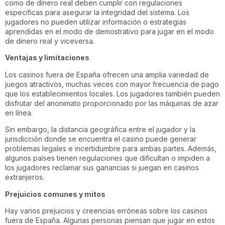
como de dinero real deben cumplir con regulaciones
específicas para asegurar la integridad del sistema. Los
jugadores no pueden utilizar información o estrategias
aprendidas en el modo de demostrativo para jugar en el modo
de dinero real y viceversa.
Ventajas y limitaciones
Los casinos fuera de España ofrecen una amplia variedad de
juegos atractivos, muchas veces con mayor frecuencia de pago
que los establecimientos locales. Los jugadores también pueden
disfrutar del anonimato proporcionado por las máquinas de azar
en línea.
Sin embargo, la distancia geográfica entre el jugador y la
jurisdicción donde se encuentra el casino puede generar
problemas legales e incertidumbre para ambas partes. Además,
algunos países tienen regulaciones que dificultan o impiden a
los jugadores reclamar sus ganancias si juegan en casinos
extranjeros.
Prejuicios comunes y mitos
Hay varios prejuicios y creencias erróneas sobre los casinos
fuera de España. Algunas personas piensan que jugar en estos