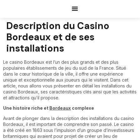
Documents Request
Description du Casino
Bordeaux et de ses
installations
Le casino Bordeaux est l’un des plus grands et des plus
populaires établissements de jeu du sud de la France. Situé
dans le cœur historique de la ville, il offre une expérience
unique et exceptionnelle aux joueurs qui le visitent. Dans cet
article, nous allons vous présenter en détail les installations du
casino Bordeaux, ses caractéristiques clés ainsi que les activités
et attractions qu’il propose.
Une histoire riche et
Bordeaux
complexe
Avant de plonger dans la description des installations du casino
Bordeaux, il est important de comprendre son passé. Le casino
a été créé en 1863 sous l’impulsion d’un groupe d’investisseurs
britanniques qui avaient pour projet de créer un lieu de