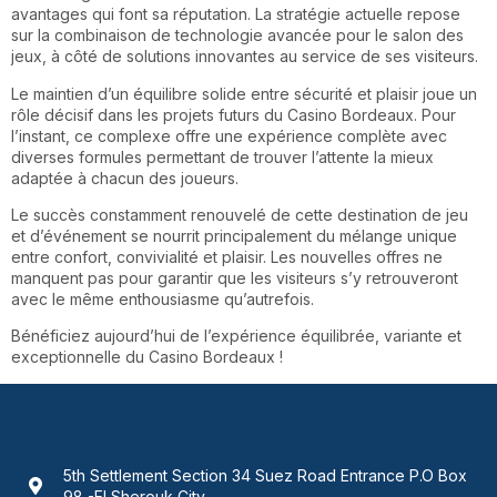
avantages qui font sa réputation. La stratégie actuelle repose
sur la combinaison de technologie avancée pour le salon des
jeux, à côté de solutions innovantes au service de ses visiteurs.
Le maintien d’un équilibre solide entre sécurité et plaisir joue un
rôle décisif dans les projets futurs du Casino Bordeaux. Pour
l’instant, ce complexe offre une expérience complète avec
diverses formules permettant de trouver l’attente la mieux
adaptée à chacun des joueurs.
Le succès constamment renouvelé de cette destination de jeu
et d’événement se nourrit principalement du mélange unique
entre confort, convivialité et plaisir. Les nouvelles offres ne
manquent pas pour garantir que les visiteurs s’y retrouveront
avec le même enthousiasme qu’autrefois.
Bénéficiez aujourd’hui de l’expérience équilibrée, variante et
exceptionnelle du Casino Bordeaux !
5th Settlement Section 34 Suez Road Entrance P.O Box
98 -El Sherouk City.