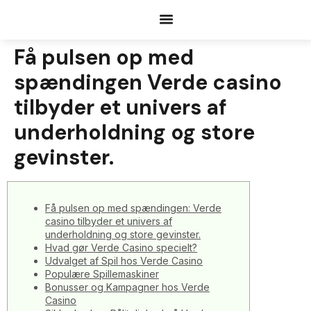
Documents Request
Få pulsen op med
spændingen Verde casino
tilbyder et univers af
underholdning og store
gevinster.
Få pulsen op med spændingen: Verde
casino tilbyder et univers af
underholdning og store gevinster.
Hvad gør Verde Casino specielt?
Udvalget af Spil hos Verde Casino
Populære Spillemaskiner
Bonusser og Kampagner hos Verde
Casino