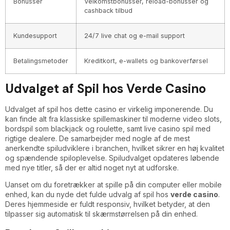
Bonusser
Velkomstbonusser, reload-bonusser og
cashback tilbud
Kundesupport
24/7 live chat og e-mail support
Betalingsmetoder
Kreditkort, e-wallets og bankoverførsel
Udvalget af Spil hos Verde Casino
Udvalget af spil hos dette casino er virkelig imponerende. Du
kan finde alt fra klassiske spillemaskiner til moderne video slots,
bordspil som blackjack og roulette, samt live casino spil med
rigtige dealere. De samarbejder med nogle af de mest
anerkendte spiludviklere i branchen, hvilket sikrer en høj kvalitet
og spændende spiloplevelse. Spiludvalget opdateres løbende
med nye titler, så der er altid noget nyt at udforske.
Uanset om du foretrækker at spille på din computer eller mobile
enhed, kan du nyde det fulde udvalg af spil hos
verde casino
.
Deres hjemmeside er fuldt responsiv, hvilket betyder, at den
tilpasser sig automatisk til skærmstørrelsen på din enhed.