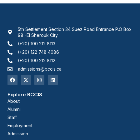
5th Settlement Section 34 Suez Road Entrance P.O Box
98 -El Sherouk City.
(+20) 100 212 8113
(+20) 122 748 4086
(+20) 100 212 8112
admissions@bccis.ca
Explore BCCIS
About
Alumni
Staff
Employment
Admission