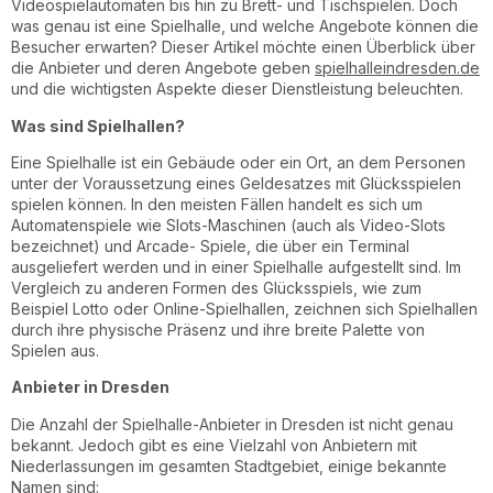
Videospielautomaten bis hin zu Brett- und Tischspielen. Doch
was genau ist eine Spielhalle, und welche Angebote können die
Besucher erwarten? Dieser Artikel möchte einen Überblick über
die Anbieter und deren Angebote geben
spielhalleindresden.de
und die wichtigsten Aspekte dieser Dienstleistung beleuchten.
Was sind Spielhallen?
Eine Spielhalle ist ein Gebäude oder ein Ort, an dem Personen
unter der Voraussetzung eines Geldesatzes mit Glücksspielen
spielen können. In den meisten Fällen handelt es sich um
Automatenspiele wie Slots-Maschinen (auch als Video-Slots
bezeichnet) und Arcade- Spiele, die über ein Terminal
ausgeliefert werden und in einer Spielhalle aufgestellt sind. Im
Vergleich zu anderen Formen des Glücksspiels, wie zum
Beispiel Lotto oder Online-Spielhallen, zeichnen sich Spielhallen
durch ihre physische Präsenz und ihre breite Palette von
Spielen aus.
Anbieter in Dresden
Die Anzahl der Spielhalle-Anbieter in Dresden ist nicht genau
bekannt. Jedoch gibt es eine Vielzahl von Anbietern mit
Niederlassungen im gesamten Stadtgebiet, einige bekannte
Namen sind: