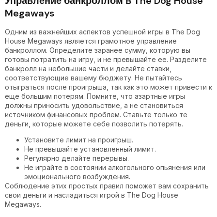
Управление банкроллом в The Dog House
Megaways
Одним из важнейших аспектов успешной игры в The Dog
House Megaways является грамотное управление
банкроллом. Определите заранее сумму, которую вы
готовы потратить на игру, и не превышайте ее. Разделите
банкролл на небольшие части и делайте ставки,
соответствующие вашему бюджету. Не пытайтесь
отыграться после проигрыша, так как это может привести к
еще большим потерям. Помните, что азартные игры
должны приносить удовольствие, а не становиться
источником финансовых проблем. Ставьте только те
деньги, которые можете себе позволить потерять.
Установите лимит на проигрыш.
Не превышайте установленный лимит.
Регулярно делайте перерывы.
Не играйте в состоянии алкогольного опьянения или
эмоционального возбуждения.
Соблюдение этих простых правил поможет вам сохранить
свои деньги и насладиться игрой в The Dog House
Megaways.