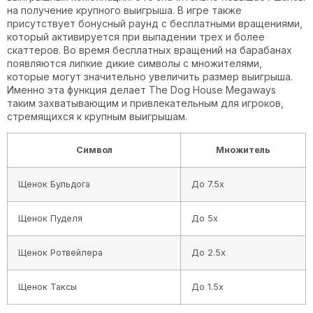
на получение крупного выигрыша. В игре также
присутствует бонусный раунд с бесплатными вращениями,
который активируется при выпадении трех и более
скаттеров. Во время бесплатных вращений на барабанах
появляются липкие дикие символы с множителями,
которые могут значительно увеличить размер выигрыша.
Именно эта функция делает The Dog House Megaways
таким захватывающим и привлекательным для игроков,
стремящихся к крупным выигрышам.
Символ
Множитель
Щенок Бульдога
До 7.5x
Щенок Пуделя
До 5x
Щенок Ротвейлера
До 2.5x
Щенок Таксы
До 1.5x