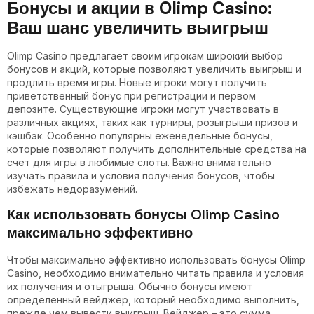
Бонусы и акции в Olimp Casino:
Ваш шанс увеличить выигрыш
Olimp Casino предлагает своим игрокам широкий выбор
бонусов и акций, которые позволяют увеличить выигрыш и
продлить время игры. Новые игроки могут получить
приветственный бонус при регистрации и первом
депозите. Существующие игроки могут участвовать в
различных акциях, таких как турниры, розыгрыши призов и
кэшбэк. Особенно популярны еженедельные бонусы,
которые позволяют получить дополнительные средства на
счет для игры в любимые слоты. Важно внимательно
изучать правила и условия получения бонусов, чтобы
избежать недоразумений.
Как использовать бонусы Olimp Casino
максимально эффективно
Чтобы максимально эффективно использовать бонусы Olimp
Casino, необходимо внимательно читать правила и условия
их получения и отыгрыша. Обычно бонусы имеют
определенный вейджер, который необходимо выполнить,
прежде чем вывести выигрыш. Вейджер – это сумма,