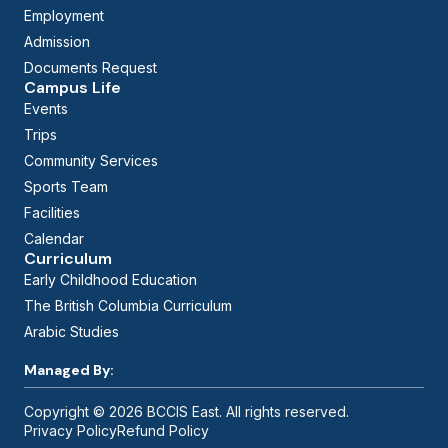
Employment
Admission
Documents Request
Campus Life
Events
Trips
Community Services
Sports Team
Facilities
Calendar
Curriculum
Early Childhood Education
The British Columbia Curriculum
Arabic Studies
Managed By:
Copyright © 2026 BCCIS East. All rights reserved.
Privacy Policy
Refund Policy