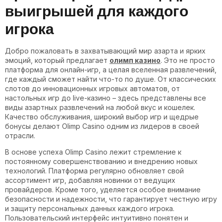
выигрышей для каждого
игрока
Добро пожаловать в захватывающий мир азарта и ярких
эмоций, который предлагает
олимп казино
. Это не просто
платформа для онлайн-игр, а целая вселенная развлечений,
где каждый сможет найти что-то по душе. От классических
слотов до инновационных игровых автоматов, от
настольных игр до live-казино – здесь представлены все
виды азартных развлечений на любой вкус и кошелек.
Качество обслуживания, широкий выбор игр и щедрые
бонусы делают Olimp Casino одним из лидеров в своей
отрасли.
В основе успеха Olimp Casino лежит стремление к
постоянному совершенствованию и внедрению новых
технологий. Платформа регулярно обновляет свой
ассортимент игр, добавляя новинки от ведущих
провайдеров. Кроме того, уделяется особое внимание
безопасности и надежности, что гарантирует честную игру
и защиту персональных данных каждого игрока.
Пользовательский интерфейс интуитивно понятен и