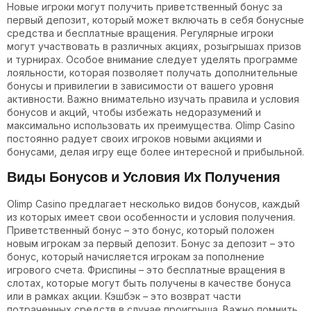
Новые игроки могут получить приветственный бонус за
первый депозит, который может включать в себя бонусные
средства и бесплатные вращения. Регулярные игроки
могут участвовать в различных акциях, розыгрышах призов
и турнирах. Особое внимание следует уделять программе
лояльности, которая позволяет получать дополнительные
бонусы и привилегии в зависимости от вашего уровня
активности. Важно внимательно изучать правила и условия
бонусов и акций, чтобы избежать недоразумений и
максимально использовать их преимущества. Olimp Casino
постоянно радует своих игроков новыми акциями и
бонусами, делая игру еще более интересной и прибыльной.
Виды Бонусов и Условия Их Получения
Olimp Casino предлагает несколько видов бонусов, каждый
из которых имеет свои особенности и условия получения.
Приветственный бонус – это бонус, который положен
новым игрокам за первый депозит. Бонус за депозит – это
бонус, который начисляется игрокам за пополнение
игрового счета. Фриспины – это бесплатные вращения в
слотах, которые могут быть получены в качестве бонуса
или в рамках акции. Кэшбэк – это возврат части
потраченных средств в случае проигрыша. Важно помнить,