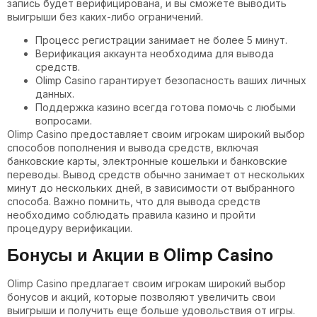
запись будет верифицирована, и вы сможете выводить
выигрыши без каких-либо ограничений.
Процесс регистрации занимает не более 5 минут.
Верификация аккаунта необходима для вывода
средств.
Olimp Casino гарантирует безопасность ваших личных
данных.
Поддержка казино всегда готова помочь с любыми
вопросами.
Olimp Casino предоставляет своим игрокам широкий выбор
способов пополнения и вывода средств, включая
банковские карты, электронные кошельки и банковские
переводы. Вывод средств обычно занимает от нескольких
минут до нескольких дней, в зависимости от выбранного
способа. Важно помнить, что для вывода средств
необходимо соблюдать правила казино и пройти
процедуру верификации.
Бонусы и Акции в Olimp Casino
Olimp Casino предлагает своим игрокам широкий выбор
бонусов и акций, которые позволяют увеличить свои
выигрыши и получить еще больше удовольствия от игры.