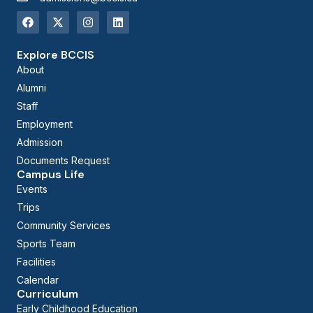
Explore BCCIS
About
Alumni
Staff
Employment
Admission
Documents Request
Campus Life
Events
Trips
Community Services
Sports Team
Facilities
Calendar
Curriculum
Early Childhood Education