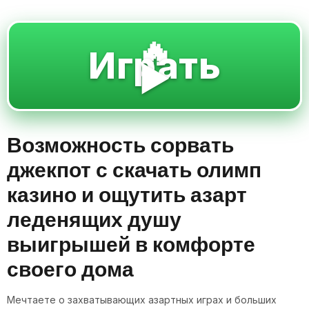
🔥
Играть
▶️
Возможность сорвать
джекпот с скачать олимп
казино и ощутить азарт
леденящих душу
выигрышей в комфорте
своего дома
Мечтаете о захватывающих азартных играх и больших