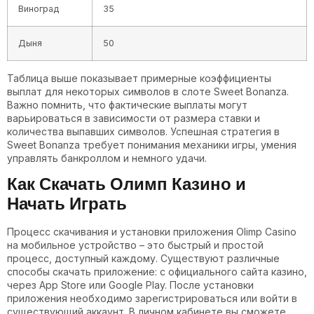
Виноград
35
Дыня
50
Таблица выше показывает примерные коэффициенты
выплат для некоторых символов в слоте Sweet Bonanza.
Важно помнить, что фактические выплаты могут
варьироваться в зависимости от размера ставки и
количества выпавших символов. Успешная стратегия в
Sweet Bonanza требует понимания механики игры, умения
управлять банкроллом и немного удачи.
Как Скачать Олимп Казино и
Начать Играть
Процесс скачивания и установки приложения Olimp Casino
на мобильное устройство – это быстрый и простой
процесс, доступный каждому. Существуют различные
способы скачать приложение: с официального сайта казино,
через App Store или Google Play. После установки
приложения необходимо зарегистрироваться или войти в
существующий аккаунт. В личном кабинете вы сможете