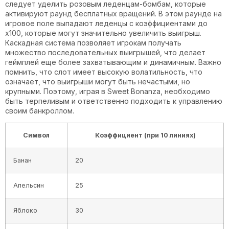
следует уделить розовым леденцам-бомбам, которые
активируют раунд бесплатных вращений. В этом раунде на
игровое поле выпадают леденцы с коэффициентами до
х100, которые могут значительно увеличить выигрыш.
Каскадная система позволяет игрокам получать
множество последовательных выигрышей, что делает
геймплей еще более захватывающим и динамичным. Важно
помнить, что слот имеет высокую волатильность, что
означает, что выигрыши могут быть нечастыми, но
крупными. Поэтому, играя в Sweet Bonanza, необходимо
быть терпеливым и ответственно подходить к управлению
своим банкроллом.
Символ
Коэффициент (при 10 линиях)
Банан
20
Апельсин
25
Яблоко
30