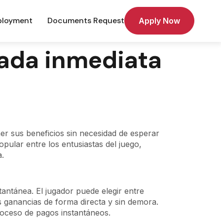
loyment
Documents Request
Apply Now
rada inmediata
er sus beneficios sin necesidad de esperar
pular entre los entusiastas del juego,
a.
tantánea. El jugador puede elegir entre
us ganancias de forma directa y sin demora.
roceso de pagos instantáneos.