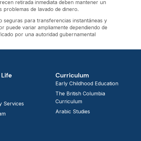
frecen retirada inmediata deben mantener un
les problemas de lavado de dinero.
o seguras para transferencias instantáneas y
gador puede variar ampliamente dependiendo de
rificado por una autoridad gubernamental
Life
Curriculum
Early Childhood Education
The British Columbia
Curriculum
 Services
Arabic Studies
eam