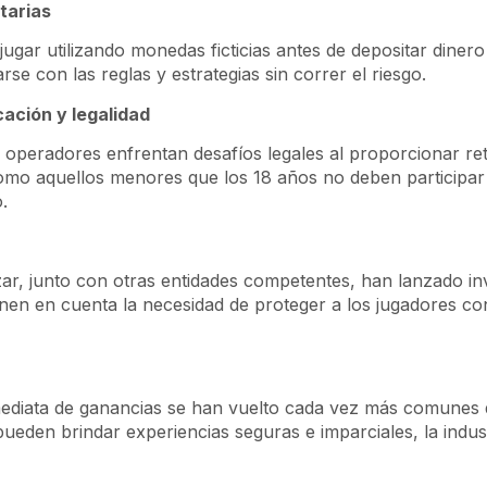
tarias
gar utilizando monedas ficticias antes de depositar dinero r
se con las reglas y estrategias sin correr el riesgo.
cación y legalidad
 operadores enfrentan desafíos legales al proporcionar ret
omo aquellos menores que los 18 años no deben participar
.
r, junto con otras entidades competentes, han lanzado inv
ienen en cuenta la necesidad de proteger a los jugadores 
mediata de ganancias se han vuelto cada vez más comunes d
pueden brindar experiencias seguras e imparciales, la indu