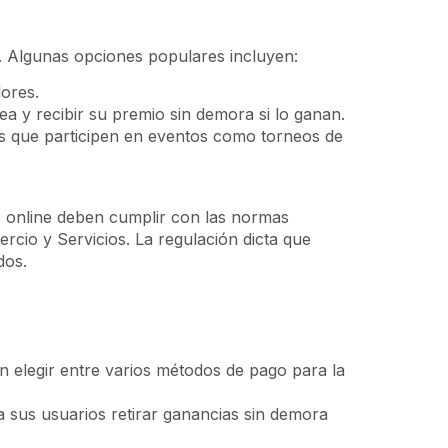
a. Algunas opciones populares incluyen:
dores.
ea y recibir su premio sin demora si lo ganan.
es que participen en eventos como torneos de
os online deben cumplir con las normas
cio y Servicios. La regulación dicta que
dos.
n elegir entre varios métodos de pago para la
a sus usuarios retirar ganancias sin demora