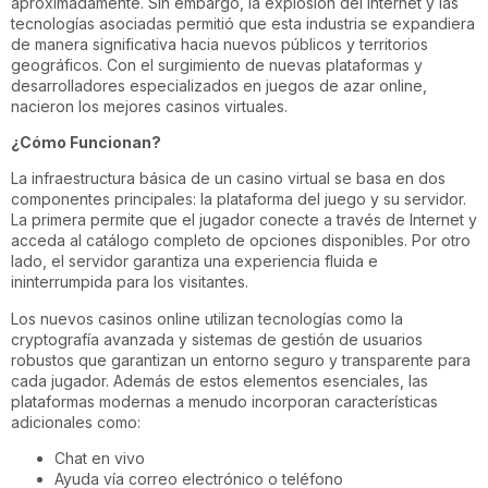
aproximadamente. Sin embargo, la explosión del internet y las
tecnologías asociadas permitió que esta industria se expandiera
de manera significativa hacia nuevos públicos y territorios
geográficos. Con el surgimiento de nuevas plataformas y
desarrolladores especializados en juegos de azar online,
nacieron los mejores casinos virtuales.
¿Cómo Funcionan?
La infraestructura básica de un casino virtual se basa en dos
componentes principales: la plataforma del juego y su servidor.
La primera permite que el jugador conecte a través de Internet y
acceda al catálogo completo de opciones disponibles. Por otro
lado, el servidor garantiza una experiencia fluida e
ininterrumpida para los visitantes.
Los nuevos casinos online utilizan tecnologías como la
cryptografía avanzada y sistemas de gestión de usuarios
robustos que garantizan un entorno seguro y transparente para
cada jugador. Además de estos elementos esenciales, las
plataformas modernas a menudo incorporan características
adicionales como:
Chat en vivo
Ayuda vía correo electrónico o teléfono