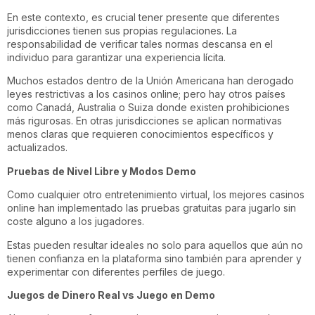
En este contexto, es crucial tener presente que diferentes
jurisdicciones tienen sus propias regulaciones. La
responsabilidad de verificar tales normas descansa en el
individuo para garantizar una experiencia lícita.
Muchos estados dentro de la Unión Americana han derogado
leyes restrictivas a los casinos online; pero hay otros países
como Canadá, Australia o Suiza donde existen prohibiciones
más rigurosas. En otras jurisdicciones se aplican normativas
menos claras que requieren conocimientos específicos y
actualizados.
Pruebas de Nivel Libre y Modos Demo
Como cualquier otro entretenimiento virtual, los mejores casinos
online han implementado las pruebas gratuitas para jugarlo sin
coste alguno a los jugadores.
Estas pueden resultar ideales no solo para aquellos que aún no
tienen confianza en la plataforma sino también para aprender y
experimentar con diferentes perfiles de juego.
Juegos de Dinero Real vs Juego en Demo