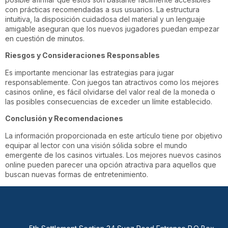
con prácticas recomendadas a sus usuarios. La estructura
intuitiva, la disposición cuidadosa del material y un lenguaje
amigable aseguran que los nuevos jugadores puedan empezar
en cuestión de minutos.
Riesgos y Consideraciones Responsables
Es importante mencionar las estrategias para jugar
responsablemente. Con juegos tan atractivos como los mejores
casinos online, es fácil olvidarse del valor real de la moneda o
las posibles consecuencias de exceder un límite establecido.
Conclusión y Recomendaciones
La información proporcionada en este artículo tiene por objetivo
equipar al lector con una visión sólida sobre el mundo
emergente de los casinos virtuales. Los mejores nuevos casinos
online pueden parecer una opción atractiva para aquellos que
buscan nuevas formas de entretenimiento.