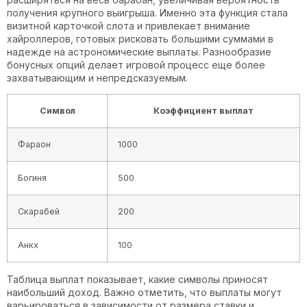
получения крупного выигрыша. Именно эта функция стала
визитной карточкой слота и привлекает внимание
хайроллеров, готовых рисковать большими суммами в
надежде на астрономические выплаты. Разнообразие
бонусных опций делает игровой процесс еще более
захватывающим и непредсказуемым.
Символ
Коэффициент выплат
Фараон
1000
Богиня
500
Скарабей
200
Анкх
100
Таблица выплат показывает, какие символы приносят
наибольший доход. Важно отметить, что выплаты могут
варьироваться в зависимости от размера ставки и