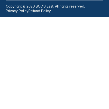
Copyright © 2026 BCCIS East. All rights reserved.
Privacy Policy
Refund Policy