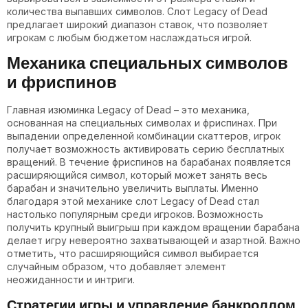
количества выпавших символов. Слот Legacy of Dead
предлагает широкий диапазон ставок, что позволяет
игрокам с любым бюджетом наслаждаться игрой.
Механика специальных символов
и фриспинов
Главная изюминка Legacy of Dead – это механика,
основанная на специальных символах и фриспинах. При
выпадении определенной комбинации скаттеров, игрок
получает возможность активировать серию бесплатных
вращений. В течение фриспинов на барабанах появляется
расширяющийся символ, который может занять весь
барабан и значительно увеличить выплаты. Именно
благодаря этой механике слот Legacy of Dead стал
настолько популярным среди игроков. Возможность
получить крупный выигрыш при каждом вращении барабана
делает игру невероятно захватывающей и азартной. Важно
отметить, что расширяющийся символ выбирается
случайным образом, что добавляет элемент
неожиданности и интриги.
Стратегии игры и управление банкроллом