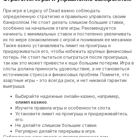
При игре в Legacy of Dead важно соблюдать
определенную стратегию и правильно управлять своим
банкроллом. Не стоит делать слишком большие ставки,
особенно на начальном этапе игры. Рекомендуется
начинать с минимальных ставок и постепенно увеличивать
их по мере ознакомления с игрой и понимания ее механики.
Также важно устанавливать лимит на проигрыш и
придерживаться его, чтобы избежать крупных финансовых
потерь. Не стоит пытаться отыграться после проигрыша,
так как это может привести к еще большим потерям. Игра в
слоты должна приносить удовольствие, а не становиться
источником стресса и финансовых проблем. Помните, что
азартные игры – это всегда риск, и нет никакой гарантии
выигрыша.
Выбирайте надежные онлайн-казино, например,
олимп казино
.
Изучите правила игры и особенности слота.
Установите лимит на проигрыш и придерживайтесь
его.
Не делайте слишком большие ставки.
Регулярно делайте перерывы в игре.
Соблюдение этих простых правил поможет вам