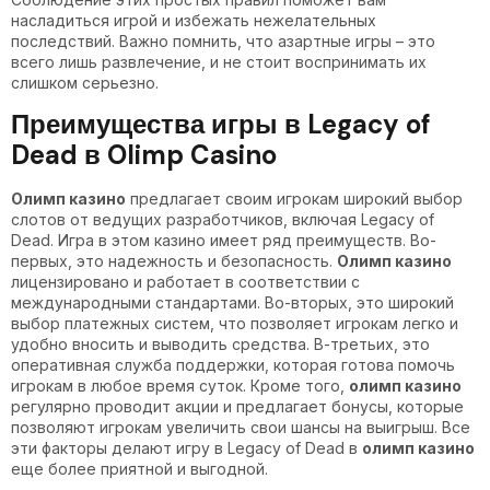
насладиться игрой и избежать нежелательных
последствий. Важно помнить, что азартные игры – это
всего лишь развлечение, и не стоит воспринимать их
слишком серьезно.
Преимущества игры в Legacy of
Dead в Olimp Casino
Олимп казино
предлагает своим игрокам широкий выбор
слотов от ведущих разработчиков, включая Legacy of
Dead. Игра в этом казино имеет ряд преимуществ. Во-
первых, это надежность и безопасность.
Олимп казино
лицензировано и работает в соответствии с
международными стандартами. Во-вторых, это широкий
выбор платежных систем, что позволяет игрокам легко и
удобно вносить и выводить средства. В-третьих, это
оперативная служба поддержки, которая готова помочь
игрокам в любое время суток. Кроме того,
олимп казино
регулярно проводит акции и предлагает бонусы, которые
позволяют игрокам увеличить свои шансы на выигрыш. Все
эти факторы делают игру в Legacy of Dead в
олимп казино
еще более приятной и выгодной.