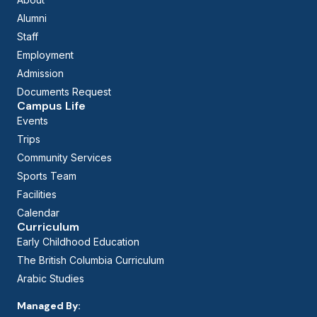
Alumni
Staff
Employment
Admission
Documents Request
Campus Life
Events
Trips
Community Services
Sports Team
Facilities
Calendar
Curriculum
Early Childhood Education
The British Columbia Curriculum
Arabic Studies
Managed By: