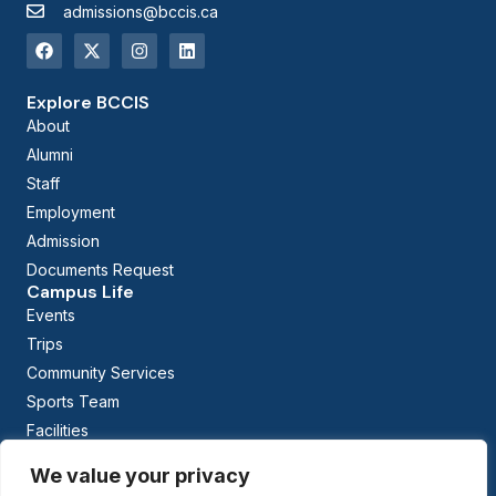
admissions@bccis.ca
Explore BCCIS
About
Alumni
Staff
Employment
Admission
Documents Request
Campus Life
Events
Trips
Community Services
Sports Team
Facilities
Calendar
We value your privacy
Curriculum