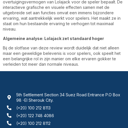
overtuigingsvermogen van Lolajack voor de speler bepaalt. De
interactieve grafische en visuele effecten samen met de
uitgebreide set aan functies omvat een immens bijzondere
ervaring, wat aantrekkelijk werkt voor spelers. Het maakt ze in
staat om hun bestaande ervaring te verhogen tot maximaal
niveau.
Algemeine analyse: Lolajack zet standaard hoger
Bij de slotfase van deze review wordt duidelijk dat niet alleen
maar een geweldige belevenis is voor spelers, ook speelt het
een belangrijke rol in zijn manier om elke ervaren gokker te
verleiden tot meer dan normale niveaus.
5th Settlement Section 34 Suez Road Entrance P.O Box
98 -El Sherouk City.
(+20) 100 212 8113
(+20) 122 748 4086
(+20) 100 212 8112