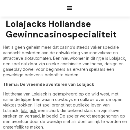
Documents Request
Lolajacks Hollandse
Gewinncasinospecialiteit
Het is geen geheim meer dat casino’s steeds vaker speciale
aandacht besteden aan de ontwikkeling van innovatieve en
attractieve slotautomaten. Een nieuwkomer in dit rijtje is Lolajack,
een spel dat door zijn unieke combinatie van thema, design en
gameplay zowel voor beginners als ervaren spelaars een
geweldige belevenis belooft te bieden.
Thema: De vreemde avonturen van Lolajack
Het thema van Lolajack is geïnspireerd op de wild west, met
name de tijdperken waarin cowboys en outlaws over de open
vlaktes trokken. Het spel brengt het publieke leven van
Lolajack,
lola jack
een schurk die bekend staat om zijn sluwe
streken en verraad, in beeld. De speler wordt meegenomen op
een avontuur door de woestijn met als doel om rijk te worden en
onsterfelijk te maken.