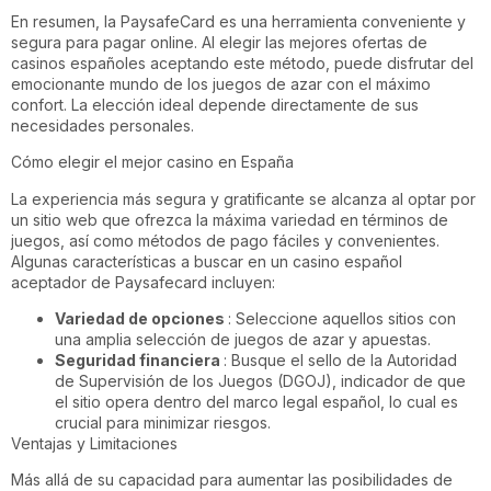
En resumen, la PaysafeCard es una herramienta conveniente y
segura para pagar online. Al elegir las mejores ofertas de
casinos españoles aceptando este método, puede disfrutar del
emocionante mundo de los juegos de azar con el máximo
confort. La elección ideal depende directamente de sus
necesidades personales.
Cómo elegir el mejor casino en España
La experiencia más segura y gratificante se alcanza al optar por
un sitio web que ofrezca la máxima variedad en términos de
juegos, así como métodos de pago fáciles y convenientes.
Algunas características a buscar en un casino español
aceptador de Paysafecard incluyen:
Variedad de opciones
: Seleccione aquellos sitios con
una amplia selección de juegos de azar y apuestas.
Seguridad financiera
: Busque el sello de la Autoridad
de Supervisión de los Juegos (DGOJ), indicador de que
el sitio opera dentro del marco legal español, lo cual es
crucial para minimizar riesgos.
Ventajas y Limitaciones
Más allá de su capacidad para aumentar las posibilidades de