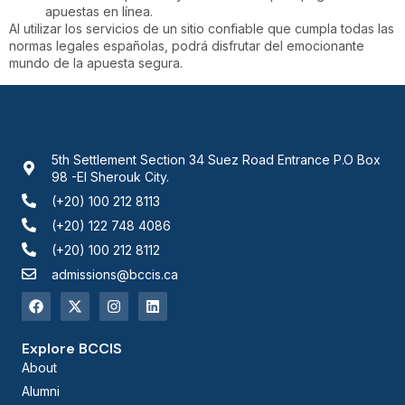
apuestas en línea.
Al utilizar los servicios de un sitio confiable que cumpla todas las
normas legales españolas, podrá disfrutar del emocionante
mundo de la apuesta segura.
5th Settlement Section 34 Suez Road Entrance P.O Box
98 -El Sherouk City.
(+20) 100 212 8113
(+20) 122 748 4086
(+20) 100 212 8112
admissions@bccis.ca
Explore BCCIS
About
Alumni