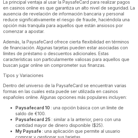
La principal ventaja al usar la PaysafeCard para realizar pagos
en casinos online es que garantiza un alto nivel de seguridad. La
ausencia de revelación de información bancaria y personal
reduce significativamente el riesgo de fraude, haciéndola una
opción más tranquila para aquellos que están ansiosos por
comenzar a apostar.
Además, la PaysafeCard ofrece cierta flexibilidad en términos
de financiación. Algunas tarjetas pueden estar asociadas con
límites de préstamo o descuentos adicionales. Estas
características son particularmente valiosas para aquellos que
buscan jugar online sin comprometer sus finanzas.
Tipos y Variaciones
Dentro del universo de la PaysafeCard se encuentran varias
formas en las cuales esta puede ser utilizada en casinos
españoles online. Algunas opciones más populares incluyen:
Paysafecard 10
: una opción básica con un límite de
saldo de €100.
Paysafecard 25
: similar a la anterior, pero con una
cantidad mayor de dinero disponible ($25).
My Paysafe
: una aplicación que permite al usuario
comprar y gestionar sus tarjetas.