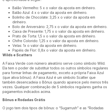
Balão Vermelho: 5 x o valor da aposta em dinheiro.
Balão Azul: 4 x o valor da aposta em dinheiro.
Bolinho de Chocolate: 3,25 x o valor da aposta em
dinheiro.
Bolo de Aniversário: 2,75 x o valor da aposta em dinheiro.
Caixa de Presente: 1,75 x o valor da aposta em dinheiro.
Prato de Torta: 1,5 x o valor da aposta em dinheiro.
Chifre Colorido: 1,25 x o valor da aposta em dinheiro.
Velas: 1x o valor da aposta em dinheiro.
Papéis de Flor: 0,8x o valor da aposta em dinheiro.
Wilds e Scatters
A Faixa Verde com número aleatório serve como símbolo Wild.
Ela tem o poder de substituir todos os outros símbolos regulares
para formar linhas de pagamento, exceto a própria Faixa Azul
(que ativa bônus). A Faixa Azul é um símbolo Scatter que
também desencadeia o Bônus quando aparece pelo menos três
vezes. Qualquer combinação de 5 símbolos regulares ganha os
pagamentos indicados acima.
Bônus e Rodadas Grátis
O jogo tem dois tipos de bônus: o “Sugarrush” e as “Rodadas