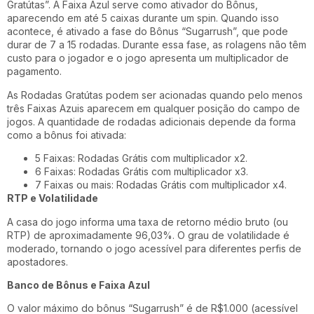
Gratútas”. A Faixa Azul serve como ativador do Bônus,
aparecendo em até 5 caixas durante um spin. Quando isso
acontece, é ativado a fase do Bônus “Sugarrush”, que pode
durar de 7 a 15 rodadas. Durante essa fase, as rolagens não têm
custo para o jogador e o jogo apresenta um multiplicador de
pagamento.
As Rodadas Gratútas podem ser acionadas quando pelo menos
três Faixas Azuis aparecem em qualquer posição do campo de
jogos. A quantidade de rodadas adicionais depende da forma
como a bônus foi ativada:
5 Faixas: Rodadas Grátis com multiplicador x2.
6 Faixas: Rodadas Grátis com multiplicador x3.
7 Faixas ou mais: Rodadas Grátis com multiplicador x4.
RTP e Volatilidade
A casa do jogo informa uma taxa de retorno médio bruto (ou
RTP) de aproximadamente 96,03%. O grau de volatilidade é
moderado, tornando o jogo acessível para diferentes perfis de
apostadores.
Banco de Bônus e Faixa Azul
O valor máximo do bônus “Sugarrush” é de R$1.000 (acessível