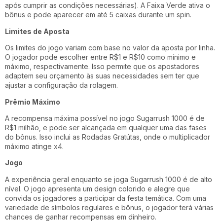
após cumprir as condições necessárias). A Faixa Verde ativa o
bônus e pode aparecer em até 5 caixas durante um spin.
Limites de Aposta
Os limites do jogo variam com base no valor da aposta por linha.
O jogador pode escolher entre R$1 e R$10 como mínimo e
máximo, respectivamente. Isso permite que os apostadores
adaptem seu orçamento às suas necessidades sem ter que
ajustar a configuração da rolagem.
Prêmio Máximo
A recompensa máxima possível no jogo Sugarrush 1000 é de
R$1 milhão, e pode ser alcançada em qualquer uma das fases
do bônus. Isso inclui as Rodadas Gratútas, onde o multiplicador
máximo atinge x4.
Jogo
A experiência geral enquanto se joga Sugarrush 1000 é de alto
nível. O jogo apresenta um design colorido e alegre que
convida os jogadores a participar da festa temática. Com uma
variedade de símbolos regulares e bônus, o jogador terá várias
chances de ganhar recompensas em dinheiro.