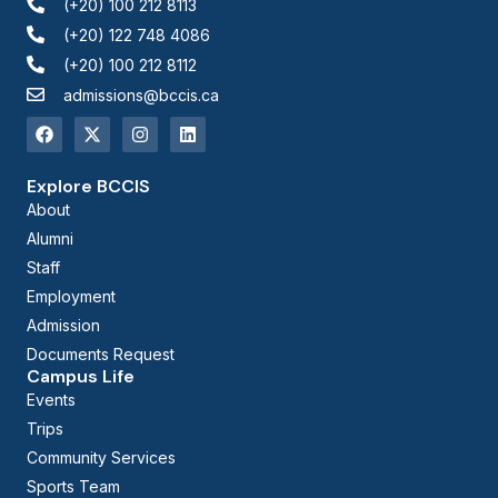
(+20) 100 212 8113
(+20) 122 748 4086
(+20) 100 212 8112
admissions@bccis.ca
Explore BCCIS
About
Alumni
Staff
Employment
Admission
Documents Request
Campus Life
Events
Trips
Community Services
Sports Team