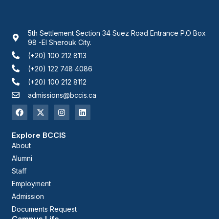
5th Settlement Section 34 Suez Road Entrance P.O Box
98 -El Sherouk City.
(+20) 100 212 8113
(+20) 122 748 4086
(+20) 100 212 8112
admissions@bccis.ca
Explore BCCIS
About
Alumni
Staff
Employment
Admission
Documents Request
Campus Life