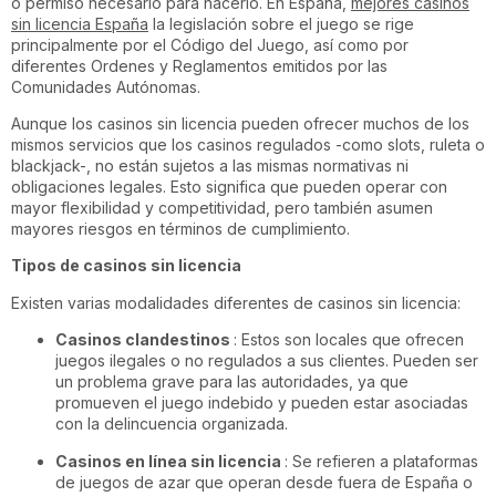
o permiso necesario para hacerlo. En España,
mejores casinos
sin licencia España
la legislación sobre el juego se rige
principalmente por el Código del Juego, así como por
diferentes Ordenes y Reglamentos emitidos por las
Comunidades Autónomas.
Aunque los casinos sin licencia pueden ofrecer muchos de los
mismos servicios que los casinos regulados -como slots, ruleta o
blackjack-, no están sujetos a las mismas normativas ni
obligaciones legales. Esto significa que pueden operar con
mayor flexibilidad y competitividad, pero también asumen
mayores riesgos en términos de cumplimiento.
Tipos de casinos sin licencia
Existen varias modalidades diferentes de casinos sin licencia:
Casinos clandestinos
: Estos son locales que ofrecen
juegos ilegales o no regulados a sus clientes. Pueden ser
un problema grave para las autoridades, ya que
promueven el juego indebido y pueden estar asociadas
con la delincuencia organizada.
Casinos en línea sin licencia
: Se refieren a plataformas
de juegos de azar que operan desde fuera de España o