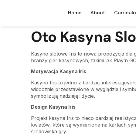
Home
About
Curricul
Oto Kasyna Slo
Kasyno slotowe Iris to nowa propozycja dla 
branży gier kasynowych, takimi jak Play’n 
Motywacja Kasyna Iris
Kasyno Iris to jedno z bardziej interesując
widocznie przedstawione w wyglądzie i symb
symbolizują nadzieję i życie.
Design Kasyna Iris
Projekt kasyna Iris to nieco bardziej reali
kwiatów, które są wymienione na kartach sym
środowiska gry.