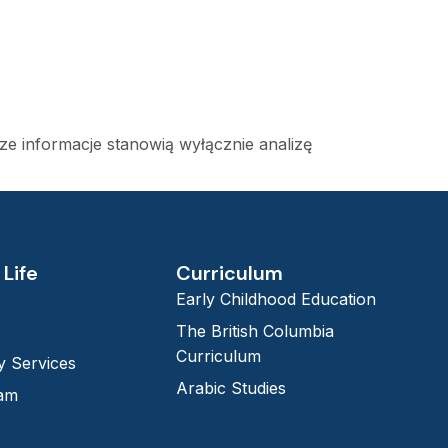
e informacje stanowią wyłącznie analizę
Life
Curriculum
Early Childhood Education
The British Columbia
Curriculum
 Services
Arabic Studies
eam