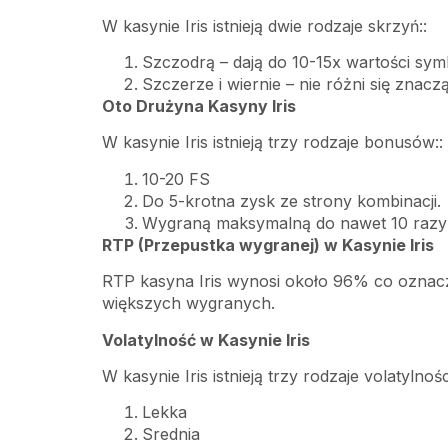
W kasynie Iris istnieją dwie rodzaje skrzyń::
Szczodrą – dają do 10-15x wartości symb
Szczerze i wiernie – nie różni się znacz
Oto Drużyna Kasyny Iris
W kasynie Iris istnieją trzy rodzaje bonusów::
10-20 FS
Do 5-krotna zysk ze strony kombinacji.
Wygraną maksymalną do nawet 10 razy 
RTP (Przepustka wygranej) w Kasynie Iris
RTP kasyna Iris wynosi około 96% co oznacz
większych wygranych.
Volatylność w Kasynie Iris
W kasynie Iris istnieją trzy rodzaje volatylności
Lekka
Srednia