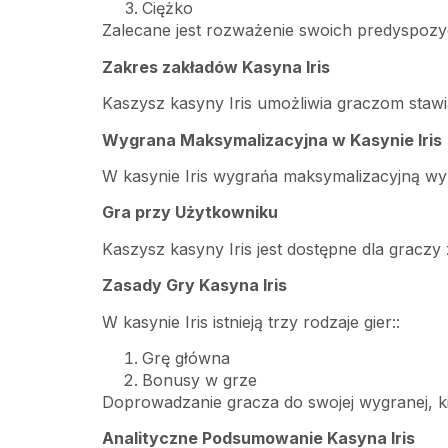
Ciężko
Zalecane jest rozważenie swoich predyspozyc
Zakres zakładów Kasyna Iris
Kaszysz kasyny Iris umożliwia graczom stawia
Wygrana Maksymalizacyjna w Kasynie Iris
W kasynie Iris wygrańa maksymalizacyjną wyn
Gra przy Użytkowniku
Kaszysz kasyny Iris jest dostępne dla graczy
Zasady Gry Kasyna Iris
W kasynie Iris istnieją trzy rodzaje gier::
Grę główna
Bonusy w grze
Doprowadzanie gracza do swojej wygranej, kie
Analityczne Podsumowanie Kasyna Iris