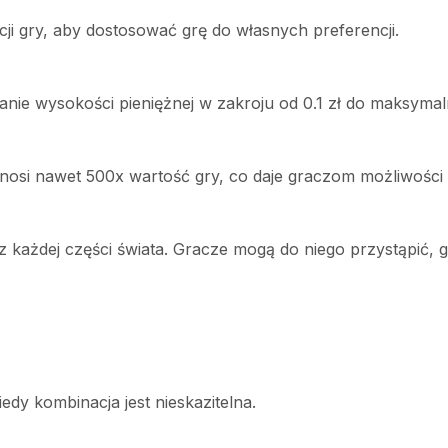
ji gry, aby dostosować grę do własnych preferencji.
nie wysokości pieniężnej w zakroju od 0.1 zł do maksymaln
osi nawet 500x wartość gry, co daje graczom możliwości 
 z każdej części świata. Gracze mogą do niego przystąpić, 
dy kombinacja jest nieskazitelna.