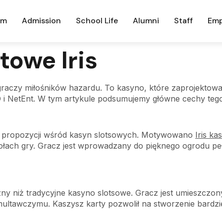
um
Admission
School Life
Alumni
Staff
Emp
towe Iris
graczy miłośników hazardu. To kasyno, które zaprojektow
GO i NetEnt. W tym artykule podsumujemy główne cechy teg
ych propozycji wśród kasyn slotsowych. Motywowano
Iris ka
ołach gry. Gracz jest wprowadzany do pięknego ogrodu pe
styczny niż tradycyjne kasyno slotsowe. Gracz jest umiesz
ultawczymu. Kaszysz karty pozwolił na stworzenie bardzie