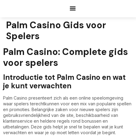
Documents Request
Palm Casino Gids voor
Spelers
Palm Casino: Complete gids
voor spelers
Introductie tot Palm Casino en wat
je kunt verwachten
Palm Casino presenteert zich als een online speelomgeving
waar spelers terechtkunnen voor een mix van populaire spellen
en promoties. Belangrijke zaken voor nieuwe spelers zijn
gebruiksvriendelijkheid van de site, beschikbaarheid van
klantenservice en heldere regels rond bonussen en
uitbetalingen. Deze gids helpt je snel te bepalen wat je kunt
verwachten en waar je op moet letten voordat je begint.