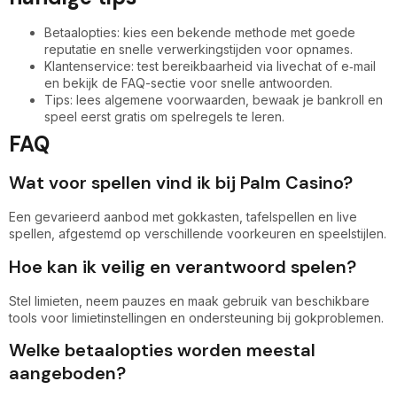
Betaalopties: kies een bekende methode met goede
reputatie en snelle verwerkingstijden voor opnames.
Klantenservice: test bereikbaarheid via livechat of e‑mail
en bekijk de FAQ-sectie voor snelle antwoorden.
Tips: lees algemene voorwaarden, bewaak je bankroll en
speel eerst gratis om spelregels te leren.
FAQ
Wat voor spellen vind ik bij Palm Casino?
Een gevarieerd aanbod met gokkasten, tafelspellen en live
spellen, afgestemd op verschillende voorkeuren en speelstijlen.
Hoe kan ik veilig en verantwoord spelen?
Stel limieten, neem pauzes en maak gebruik van beschikbare
tools voor limietinstellingen en ondersteuning bij gokproblemen.
Welke betaalopties worden meestal
aangeboden?