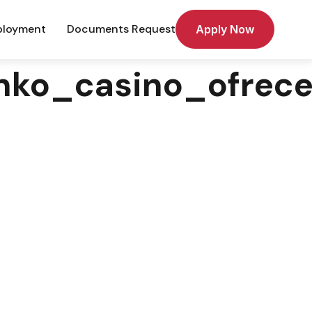
loyment
Documents Request
Apply Now
inko_casino_ofrec