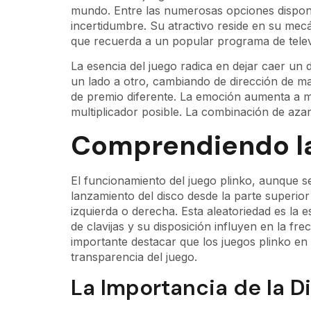
mundo. Entre las numerosas opciones disponi
incertidumbre. Su atractivo reside en su mec
que recuerda a un popular programa de televi
La esencia del juego radica en dejar caer un d
un lado a otro, cambiando de dirección de man
de premio diferente. La emoción aumenta a me
multiplicador posible. La combinación de azar
Comprendiendo la
El funcionamiento del juego plinko, aunque sen
lanzamiento del disco desde la parte superior 
izquierda o derecha. Esta aleatoriedad es la 
de clavijas y su disposición influyen en la fr
importante destacar que los juegos plinko en 
transparencia del juego.
La Importancia de la D