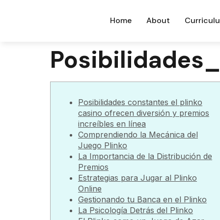
Home
About
Curricul
Posibilidades
Posibilidades constantes el plinko
casino ofrecen diversión y premios
increíbles en línea
Comprendiendo la Mecánica del
Juego Plinko
La Importancia de la Distribución de
Premios
Estrategias para Jugar al Plinko
Online
Gestionando tu Banca en el Plinko
La Psicología Detrás del Plinko