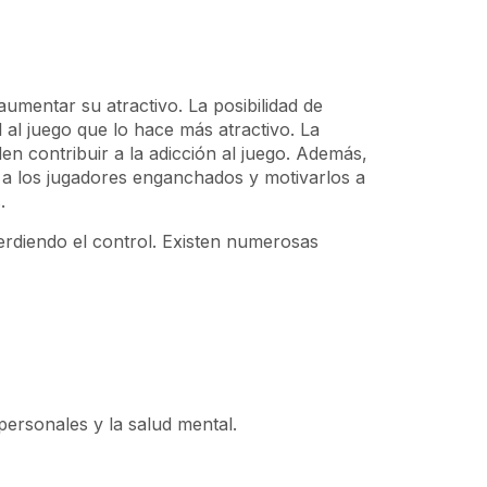
umentar su atractivo. La posibilidad de
 al juego que lo hace más atractivo. La
n contribuir a la adicción al juego. Además,
r a los jugadores enganchados y motivarlos a
.
perdiendo el control. Existen numerosas
personales y la salud mental.