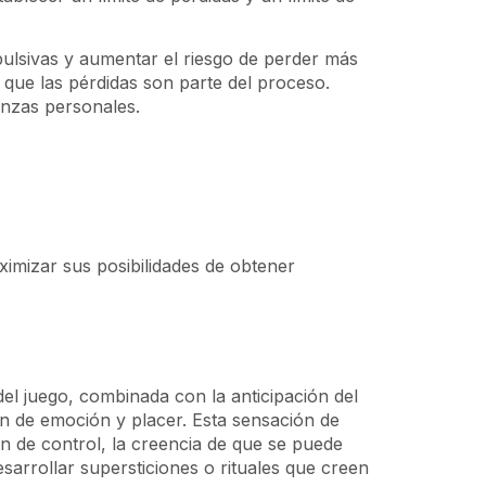
pulsivas y aumentar el riesgo de perder más
y que las pérdidas son parte del proceso.
anzas personales.
imizar sus posibilidades de obtener
 del juego, combinada con la anticipación del
n de emoción y placer. Esta sensación de
n de control, la creencia de que se puede
esarrollar supersticiones o rituales que creen