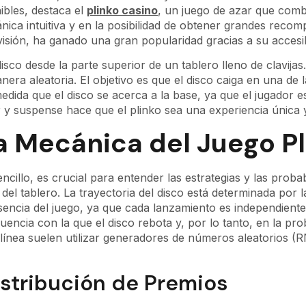
bles, destaca el
plinko casino
, un juego de azar que combi
ánica intuitiva y en la posibilidad de obtener grandes rec
sión, ha ganado una gran popularidad gracias a su accesibi
isco desde la parte superior de un tablero lleno de clavija
era aleatoria. El objetivo es que el disco caiga en una de 
dida que el disco se acerca a la base, ya que el jugador e
 y suspense hace que el plinko sea una experiencia única y
 Mecánica del Juego Pl
cillo, es crucial para entender las estrategias y las probab
del tablero. La trayectoria del disco está determinada por l
esencia del juego, ya que cada lanzamiento es independiente
ecuencia con la que el disco rebota y, por lo tanto, en la p
línea suelen utilizar generadores de números aleatorios (R
istribución de Premios