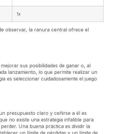
1x
de observar, la ranura central ofrece el
 mejorar sus posibilidades de ganar o, al
a lanzamiento, lo que permite realizar un
gia es seleccionar cuidadosamente el juego
 un presupuesto claro y ceñirse a él es
ue no existe una estrategia infalible para
perder. Una buena práctica es dividir la
lecer un límite de pérdidas y un límite de