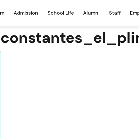
um
Admission
School Life
Alumni
Staff
Emp
_constantes_el_pl