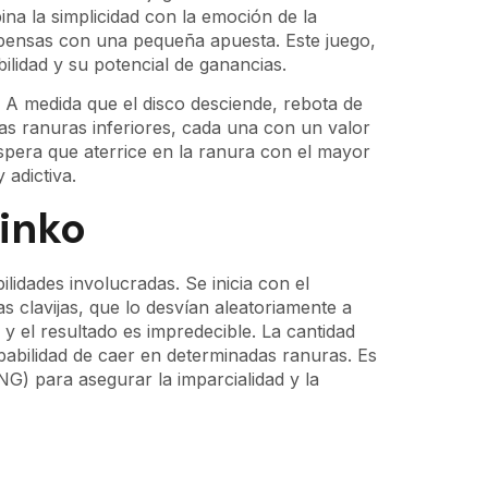
na la simplicidad con la emoción de la
ompensas con una pequeña apuesta. Este juego,
lidad y su potencial de ganancias.
s. A medida que el disco desciende, rebota de
las ranuras inferiores, cada una con un valor
spera que aterrice en la ranura con el mayor
 adictiva.
inko
ilidades involucradas. Se inicia con el
as clavijas, que lo desvían aleatoriamente a
 y el resultado es impredecible. La cantidad
robabilidad de caer en determinadas ranuras. Es
NG) para asegurar la imparcialidad y la