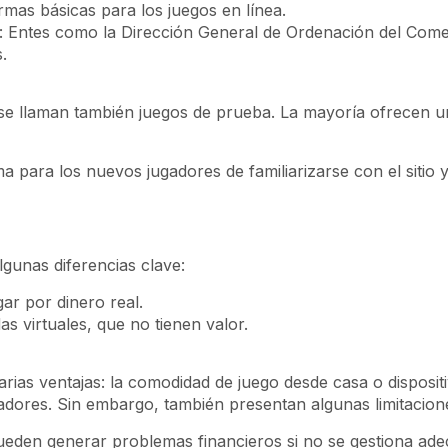
rmas básicas para los juegos en línea.
: Entes como la Dirección General de Ordenación del Com
.
se llaman también juegos de prueba. La mayoría ofrecen un
 para los nuevos jugadores de familiarizarse con el sitio y
algunas diferencias clave:
gar por dinero real.
das virtuales, que no tienen valor.
arias ventajas: la comodidad de juego desde casa o disposit
adores. Sin embargo, también presentan algunas limitacion
pueden generar problemas financieros si no se gestiona ad