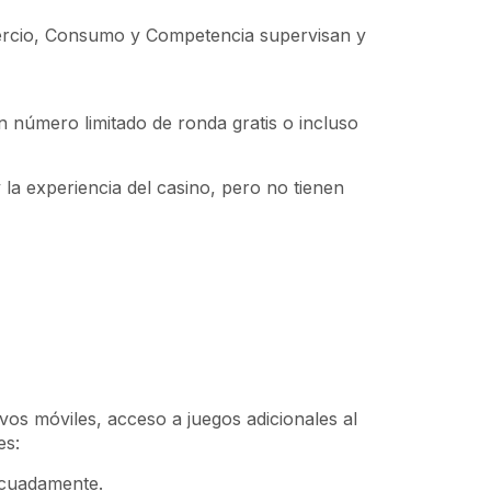
ercio, Consumo y Competencia supervisan y
 número limitado de ronda gratis o incluso
 la experiencia del casino, pero no tienen
ivos móviles, acceso a juegos adicionales al
es:
ecuadamente.