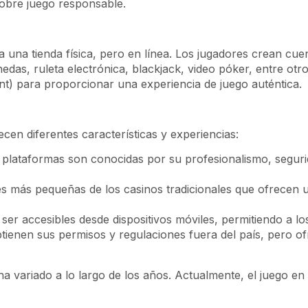
sobre juego responsable.
 una tienda física, pero en línea. Los jugadores crean cuent
as, ruleta electrónica, blackjack, video póker, entre otro
t) para proporcionar una experiencia de juego auténtica.
ecen diferentes características y experiencias:
s plataformas son conocidas por su profesionalismo, segur
es más pequeñas de los casinos tradicionales que ofrecen
ser accesibles desde dispositivos móviles, permitiendo a lo
btienen sus permisos y regulaciones fuera del país, pero o
ha variado a lo largo de los años. Actualmente, el juego en 