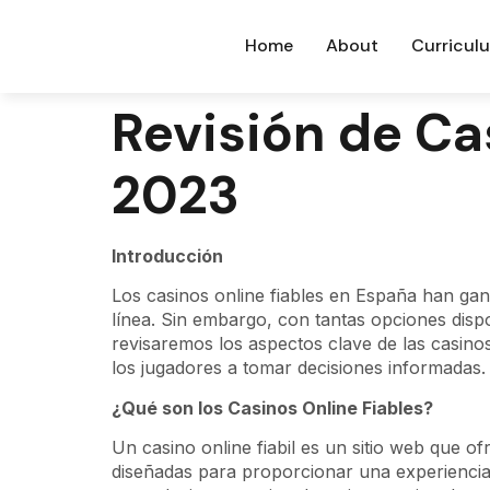
Home
About
Curricul
Revisión de Ca
2023
Introducción
Los casinos online fiables en España han g
línea. Sin embargo, con tantas opciones disp
revisaremos los aspectos clave de las casino
los jugadores a tomar decisiones informadas.
¿Qué son los Casinos Online Fiables?
Un casino online fiabil es un sitio web que o
diseñadas para proporcionar una experiencia 