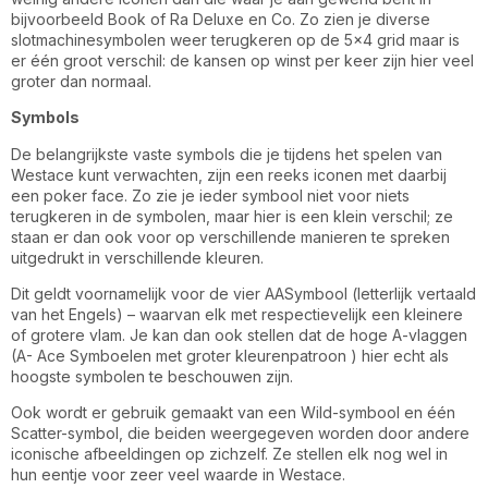
bijvoorbeeld Book of Ra Deluxe en Co. Zo zien je diverse
slotmachinesymbolen weer terugkeren op de 5×4 grid maar is
er één groot verschil: de kansen op winst per keer zijn hier veel
groter dan normaal.
Symbols
De belangrijkste vaste symbols die je tijdens het spelen van
Westace kunt verwachten, zijn een reeks iconen met daarbij
een poker face. Zo zie je ieder symbool niet voor niets
terugkeren in de symbolen, maar hier is een klein verschil; ze
staan er dan ook voor op verschillende manieren te spreken
uitgedrukt in verschillende kleuren.
Dit geldt voornamelijk voor de vier AASymbool (letterlijk vertaald
van het Engels) – waarvan elk met respectievelijk een kleinere
of grotere vlam. Je kan dan ook stellen dat de hoge A-vlaggen
(A- Ace Symboelen met groter kleurenpatroon ) hier echt als
hoogste symbolen te beschouwen zijn.
Ook wordt er gebruik gemaakt van een Wild-symbool en één
Scatter-symbol, die beiden weergegeven worden door andere
iconische afbeeldingen op zichzelf. Ze stellen elk nog wel in
hun eentje voor zeer veel waarde in Westace.