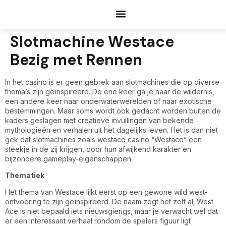
Documents Request
Slotmachine Westace
Bezig met Rennen
In het casino is er geen gebrek aan slotmachines die op diverse
thema’s zijn geïnspireerd. De ene keer ga je naar de wildernis,
een andere keer naar onderwaterwerelden of naar exotische
bestemmingen. Maar soms wordt ook gedacht worden buiten de
kaders geslagen met creatieve invullingen van bekende
mythologieën en verhalen uit het dagelijks leven. Het is dan niet
gek dat slotmachines zoals
westace casino
“Westace” een
steekje in de zij krijgen, door hun afwijkend karakter en
bijzondere gameplay-eigenschappen.
Thematiek
Het thema van Westace lijkt eerst op een gewone wild west-
ontvoering te zijn geïnspireerd. De naam zegt het zelf al; West
Ace is niet bepaald iets nieuwsgierigs, maar je verwacht wel dat
er een interessant verhaal rondom de spelers figuur ligt