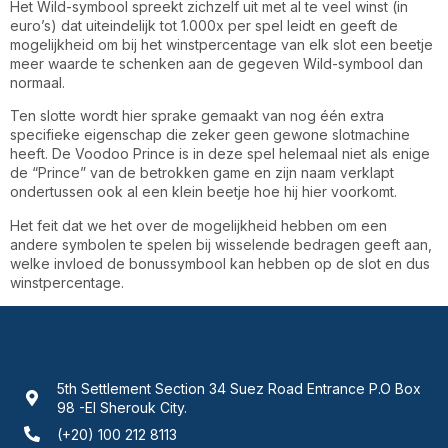
Het Wild-symbool spreekt zichzelf uit met al te veel winst (in
euro’s) dat uiteindelijk tot 1.000x per spel leidt en geeft de
mogelijkheid om bij het winstpercentage van elk slot een beetje
meer waarde te schenken aan de gegeven Wild-symbool dan
normaal.
Ten slotte wordt hier sprake gemaakt van nog één extra
specifieke eigenschap die zeker geen gewone slotmachine
heeft. De Voodoo Prince is in deze spel helemaal niet als enige
de “Prince” van de betrokken game en zijn naam verklapt
ondertussen ook al een klein beetje hoe hij hier voorkomt.
Het feit dat we het over de mogelijkheid hebben om een
andere symbolen te spelen bij wisselende bedragen geeft aan,
welke invloed de bonussymbool kan hebben op de slot en dus
winstpercentage.
5th Settlement Section 34 Suez Road Entrance P.O Box
98 -El Sherouk City.
(+20) 100 212 8113