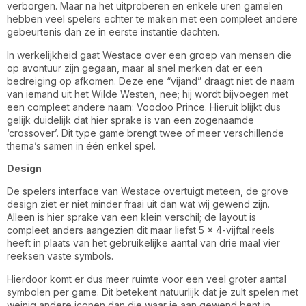
verborgen. Maar na het uitproberen en enkele uren gamelen
hebben veel spelers echter te maken met een compleet andere
gebeurtenis dan ze in eerste instantie dachten.
In werkelijkheid gaat Westace over een groep van mensen die
op avontuur zijn gegaan, maar al snel merken dat er een
bedreiging op afkomen. Deze ene “vijand” draagt niet de naam
van iemand uit het Wilde Westen, nee; hij wordt bijvoegen met
een compleet andere naam: Voodoo Prince. Hieruit blijkt dus
gelijk duidelijk dat hier sprake is van een zogenaamde
‘crossover’. Dit type game brengt twee of meer verschillende
thema’s samen in één enkel spel.
Design
De spelers interface van Westace overtuigt meteen, de grove
design ziet er niet minder fraai uit dan wat wij gewend zijn.
Alleen is hier sprake van een klein verschil; de layout is
compleet anders aangezien dit maar liefst 5 x 4-vijftal reels
heeft in plaats van het gebruikelijke aantal van drie maal vier
reeksen vaste symbols.
Hierdoor komt er dus meer ruimte voor een veel groter aantal
symbolen per game. Dit betekent natuurlijk dat je zult spelen met
weinig andere iconen dan die waar je aan gewend bent in