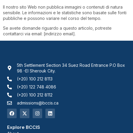
Il nostro sito Web non pubblica immagini o contenuti di natura
sensibile. Le informazioni e le statistiche sono basate sulle fonti
pubbliche e possono variare nel corso del tempo.
Se avete domande riguardo a questo articolo, potreste
contattarci via email: [indirizzo email].
5th Settlement Section 34 Suez Road Entrance P.O Box
98 -El Sherouk City.
(+20) 100 212 8113
(+20) 122 748 4086
(+20) 100 212 8112
admissions@bccis.ca
Explore BCCIS