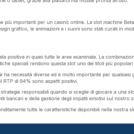
e o tablet, grazie alla piattaforma mobile pronta all’uso.
che più importanti per un casinò online. La slot machine Beta
esign grafico, le animazioni e i suoni sono stati curati in m
stata positiva in quasi tutte le aree esaminate. La combinazi
e speciali rendono questa slot uno dei titoli più popolari 
e ha necessità diverse ed è molto importante per qualsiasi 
 il RTP di 94% sono aspetti positivi.
re strategie responsabili quando si sceglie di giocare a una 
i bancari e della gestione degli impatti emotivi sul nostro sti
itamente tutte le caratteristiche disponibili nella nostra s