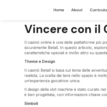
Home
About
Curricul
Vincere con il 
Il casinò online è una delle piattaforme più popo
sicuramente Betall. In questo articolo, esplor
caratteristiche speciali e molto altro su quest
Theme e Design
Il casinò Betall si basa sul tema delle avventur
realista. La scelta dei temi nello spazio è molt
un’esperienza giocatrice unica.
Il design della slot machine è stato curato n
è ben progettata, con informazioni chiave com
Simboli