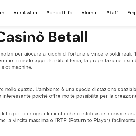
um
Admission
School Life
Alumni
Staff
Emp
Casinò Betall
lari per giocare ai giochi di fortuna e vincere soldi reali. Tr
eremo in modo approfondito il tema, la progettazione, i simb
a slot machine.
e nello spazio. L’ambiente è una specie di stazione spaziale f
o interessante poiché offre molte possibilità per la creazione 
el dettaglio, con ogni elemento che contribuisce a creare u
e la vincita massima e l’RTP (Return to Player) facilmente a