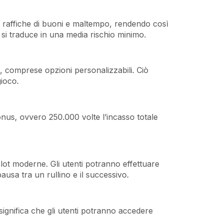
ra raffiche di buoni e maltempo, rendendo così
e si traduce in una media rischio minimo.
e, comprese opzioni personalizzabili. Ciò
gioco.
bonus, ovvero 250.000 volte l’incasso totale
 slot moderne. Gli utenti potranno effettuare
usa tra un rullino e il successivo.
 significa che gli utenti potranno accedere