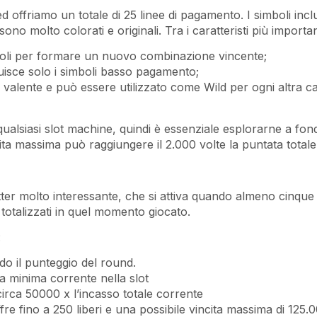
ed offriamo un totale di 25 linee di pagamento. I simboli in
no molto colorati e originali. Tra i caratteristi più important
 simboli per formare un nuovo combinazione vincente;
ituisce solo i simboli basso pagamento;
o valente e può essere utilizzato come Wild per ogni altra ca
alsiasi slot machine, quindi è essenziale esplorarne a fond
cita massima può raggiungere il 2.000 volte la puntata totale
atter molto interessante, che si attiva quando almeno cinque
 totalizzati in quel momento giocato.
:
ndo il punteggio del round.
ta minima corrente nella slot
rca 50000 x l’incasso totale corrente
re fino a 250 liberi e una possibile vincita massima di 125.