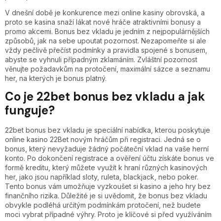
V dnešní době je konkurence mezi online kasiny obrovská, a
proto se kasina snaží lákat nové hráče atraktivními bonusy a
promo akcemi. Bonus bez vkladu je jedním z nejpopulárnějších
způsobů, jak na sebe upoutat pozornost. Nezapomeňte si ale
vždy pečlivě přečíst podmínky a pravidla spojené s bonusem,
abyste se vyhnuli případným zklamáním. Zvláštní pozornost
věnujte požadavkům na protočení, maximální sázce a seznamu
her, na kterých je bonus platný.
Co je 22bet bonus bez vkladu a jak
funguje?
22bet bonus bez vkladu je speciální nabídka, kterou poskytuje
online kasino 22Bet novým hráčům při registraci. Jedná se o
bonus, který nevyžaduje žádný počáteční vklad na vaše herní
konto. Po dokončení registrace a ověření účtu získáte bonus ve
formě kreditu, který můžete využít k hraní různých kasinových
her, jako jsou například sloty, ruleta, blackjack, nebo poker.
Tento bonus vám umožňuje vyzkoušet si kasino a jeho hry bez
finančního rizika. Důležité je si uvědomit, že bonus bez vkladu
obvykle podléhá určitým podmínkám protočení, než budete
moci vybrat případné výhry. Proto je klíčové si před využíváním