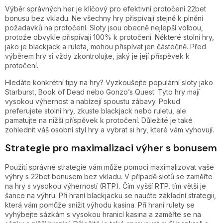
Výběr správných her je klíčový pro efektivní protočení 22bet
bonusu bez vkladu. Ne všechny hry přispívají stejně k plnění
požadavků na protočení. Sloty jsou obecně nejlepší volbou,
protože obvykle přispívají 100% k protočení. Některé stolní hry,
jako je blackjack a ruleta, mohou přispívat jen částečně. Před
výběrem hry si vždy zkontrolujte, jaký je její příspěvek k
protočení.
Hledáte konkrétní tipy na hry? Vyzkoušejte populární sloty jako
Starburst, Book of Dead nebo Gonzo’s Quest. Tyto hry mají
vysokou výhernost a nabízejí spoustu zábavy. Pokud
preferujete stolní hry, zkuste blackjack nebo ruletu, ale
pamatujte na nižší příspěvek k protočení. Důležité je také
zohlednit váš osobní styl hry a vybrat si hry, které vám vyhovují.
Strategie pro maximalizaci výher s bonusem
Použití správné strategie vám může pomoci maximalizovat vaše
výhry s 22bet bonusem bez vkladu. V případě slotů se zaměřte
na hry s vysokou výherností (RTP). Čím vyšší RTP, tím větší je
šance na výhru. Při hraní blackjacku se naučte základní strategii,
která vám pomůže snížit výhodu kasina. Při hraní rulety se
vyhýbejte sázkám s vysokou hranicí kasina a zaměřte se na