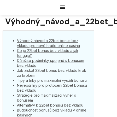
Documents Request
Výhodný_návod_a_22bet_b
Výhodný návod a 22bet bonus bez
vkladu pro nové hráče online casina
Co je 22bet bonus bez vkladu a jak
funguje?
Důležité podmínky spojené s bonusem
bez vkladu
Jak získat 22bet bonus bez vkladu krok
za krokem
Tipy a triky pro maximální využití bonusu
Nejlepší hry pro protočení 22bet bonusu
bez vkladu
Strategie pro maximalizaci výher s
bonusem
Alternativy k 22bet bonusu bez vkladu
Budoucnost bonusů bez vkladu v online
kasinech