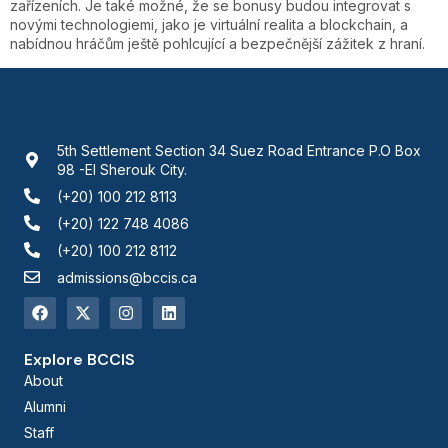
zařízeních. Je také možné, že se bonusy budou integrovat s
novými technologiemi, jako je virtuální realita a blockchain, a
nabídnou hráčům ještě pohlcující a bezpečnější zážitek z hraní.
5th Settlement Section 34 Suez Road Entrance P.O Box
98 -El Sherouk City.
(+20) 100 212 8113
(+20) 122 748 4086
(+20) 100 212 8112
admissions@bccis.ca
Explore BCCIS
About
Alumni
Staff