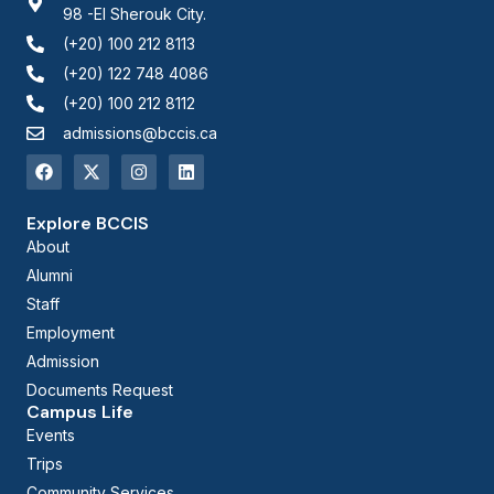
98 -El Sherouk City.
(+20) 100 212 8113
(+20) 122 748 4086
(+20) 100 212 8112
admissions@bccis.ca
Explore BCCIS
About
Alumni
Staff
Employment
Admission
Documents Request
Campus Life
Events
Trips
Community Services