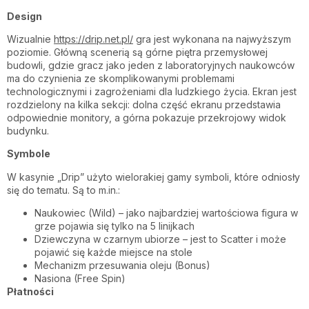
Design
Wizualnie
https://drip.net.pl/
gra jest wykonana na najwyższym
poziomie. Główną scenerią są górne piętra przemysłowej
budowli, gdzie gracz jako jeden z laboratoryjnych naukowców
ma do czynienia ze skomplikowanymi problemami
technologicznymi i zagrożeniami dla ludzkiego życia. Ekran jest
rozdzielony na kilka sekcji: dolna część ekranu przedstawia
odpowiednie monitory, a górna pokazuje przekrojowy widok
budynku.
Symbole
W kasynie „Drip” użyto wielorakiej gamy symboli, które odniosły
się do tematu. Są to m.in.:
Naukowiec (Wild) – jako najbardziej wartościowa figura w
grze pojawia się tylko na 5 linijkach
Dziewczyna w czarnym ubiorze – jest to Scatter i może
pojawić się każde miejsce na stole
Mechanizm przesuwania oleju (Bonus)
Nasiona (Free Spin)
Płatności