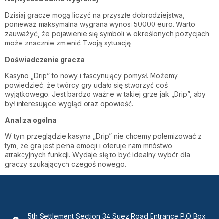
Dzisiaj gracze mogą liczyć na przyszłe dobrodziejstwa,
ponieważ maksymalna wygrana wynosi 50000 euro. Warto
zauważyć, że pojawienie się symboli w określonych pozycjach
może znacznie zmienić Twoją sytuację.
Doświadczenie gracza
Kasyno „Drip” to nowy i fascynujący pomysł. Możemy
powiedzieć, że twórcy gry udało się stworzyć coś
wyjątkowego. Jest bardzo ważne w takiej grze jak „Drip”, aby
był interesujące wygląd oraz opowieść.
Analiza ogólna
W tym przeglądzie kasyna „Drip” nie chcemy polemizować z
tym, że gra jest pełna emocji i oferuje nam mnóstwo
atrakcyjnych funkcji. Wydaje się to być idealny wybór dla
graczy szukających czegoś nowego.
5th Settlement Section 34 Suez Road Entrance P.O Box