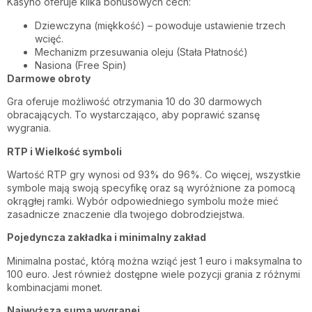
Kasyno oferuje kilka bonusowych cech:
Dziewczyna (miękkość) – powoduje ustawienie trzech
wcięć.
Mechanizm przesuwania oleju (Stała Płatność)
Nasiona (Free Spin)
Darmowe obroty
Gra oferuje możliwość otrzymania 10 do 30 darmowych
obracających. To wystarczająco, aby poprawić szansę
wygrania.
RTP i Wielkość symboli
Wartość RTP gry wynosi od 93% do 96%. Co więcej, wszystkie
symbole mają swoją specyfikę oraz są wyróżnione za pomocą
okrągłej ramki. Wybór odpowiedniego symbolu może mieć
zasadnicze znaczenie dla twojego dobrodziejstwa.
Pojedyncza zakładka i minimalny zakład
Minimalna postać, którą można wziąć jest 1 euro i maksymalna to
100 euro. Jest również dostępne wiele pozycji grania z różnymi
kombinacjami monet.
Najwyższa suma wygranej