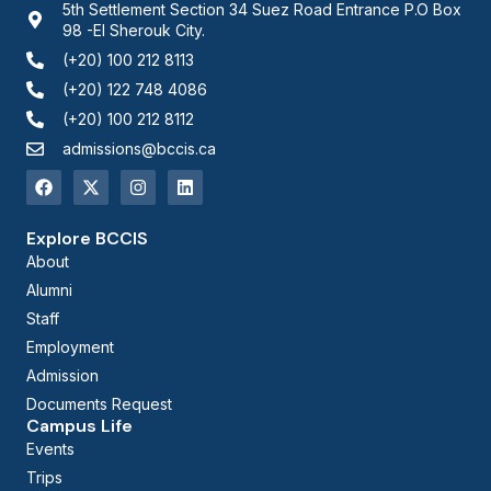
5th Settlement Section 34 Suez Road Entrance P.O Box
98 -El Sherouk City.
(+20) 100 212 8113
(+20) 122 748 4086
(+20) 100 212 8112
admissions@bccis.ca
Explore BCCIS
About
Alumni
Staff
Employment
Admission
Documents Request
Campus Life
Events
Trips