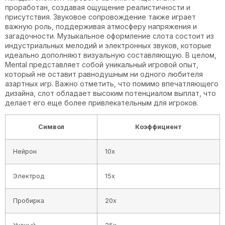
проработан, создавая ощущение реалистичности и
присутствия. Звуковое сопровождение также играет
важную роль, поддерживая атмосферу напряжения и
загадочности. Музыкальное оформление слота состоит из
индустриальных мелодий и электронных звуков, которые
идеально дополняют визуальную составляющую. В целом,
Mental представляет собой уникальный игровой опыт,
который не оставит равнодушным ни одного любителя
азартных игр. Важно отметить, что помимо впечатляющего
дизайна, слот обладает высоким потенциалом выплат, что
делает его еще более привлекательным для игроков.
Символ
Коэффициент
Нейрон
10x
Электрод
15x
Пробирка
20x