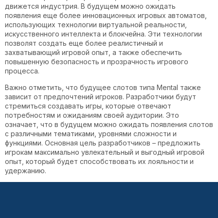
движется индустрия. В будущем можно ожидать
появления еще более инновационных игровых автоматов,
использующих технологии виртуальной реальности,
искусственного интеллекта и блокчейна. Эти технологии
позволят создать еще более реалистичный и
захватывающий игровой опыт, а также обеспечить
повышенную безопасность и прозрачность игрового
процесса.
Важно отметить, что будущее слотов типа Mental также
зависит от предпочтений игроков. Разработчики будут
стремиться создавать игры, которые отвечают
потребностям и ожиданиям своей аудитории. Это
означает, что в будущем можно ожидать появления слотов
с различными тематиками, уровнями сложности и
функциями. Основная цель разработчиков – предложить
игрокам максимально увлекательный и выгодный игровой
опыт, который будет способствовать их лояльности и
удержанию.