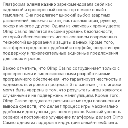
Платформа
олимп казино
зарекомендовала себя как
надежный и проверенный оператор в мире онлайн-
гемблинга. Она предлагает широкий выбор азартных
развлечений, включая слоты, настольные игры, рулетку,
покер и многое другое. Одним из ключевых преимуществ
Olimp Casino является высокий уровень безопасности,
который обеспечивается использованием современных
технологий шифрования и защиты данных. Кроме того,
платформа предлагает удобный интерфейс, оперативную
поддержку и привлекательные акционные предложения
для своих игроков.
Важно отметить, что Olimp Casino сотрудничает только с
проверенными и лицензированными разработчиками
программного обеспечения, что гарантирует честность и
надежность игрового процесса. Это означает, что игроки
могут быть уверены в том, что результаты игры являются
случайными и не подвержены манипуляциям. Кроме того,
Olimp Casino предлагает различные методы пополнения и
вывода средств, что делает процесс игры максимально
удобным и доступным для всех игроков. Высокий уровень
сервиса и постоянное улучшение платформы делают Olimp
Casino одним из лидеров в индустрии онлайн-гемблинга.