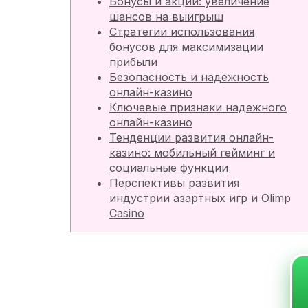
Бонусы и акции: увеличение
шансов на выигрыш
Стратегии использования
бонусов для максимизации
прибыли
Безопасность и надежность
онлайн-казино
Ключевые признаки надежного
онлайн-казино
Тенденции развития онлайн-
казино: мобильный гейминг и
социальные функции
Перспективы развития
индустрии азартных игр и Olimp
Casino