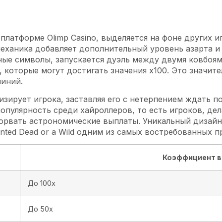
а платформе Olimp Casino, выделяется на фоне других 
еханика добавляет дополнительный уровень азарта и
ные символы, запускается дуэль между двумя ковбоя
, которые могут достигать значения x100. Это значит
линий.
зирует игрока, заставляя его с нетерпением ждать п
популярность среди хайроллеров, то есть игроков, де
орвать астрономические выплаты. Уникальный дизай
ted Dead or a Wild одним из самых востребованных пр
Коэффициент 
До 100x
До 50x