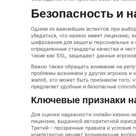
Безопасность и 
Одним из важнейших аспектов при выбор
убедиться, что казино имеет лицензию,
шифрования для защиты персональных и 
определенные стандарты качества и чест
такие как SSL, защищают данные игроко
Важно также обращать внимание на репут
проблемы возникали у других игроков и к
жалоб, это может быть признаком того, ч
предлагает удобные и безопасные способ
Ключевые признаки н
Для оценки надежности онлайн-казино н
лицензии, выданной авторитетной юрисд
Третий – прозрачные правила и условия 
компетентно решает возникающие вопросы