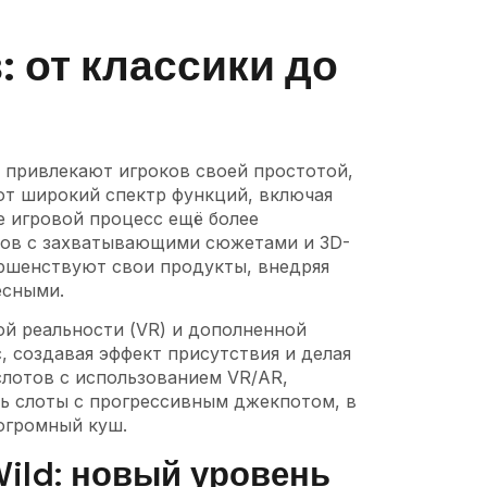
 от классики до
и привлекают игроков своей простотой,
ют широкий спектр функций, включая
 игровой процесс ещё более
тов с захватывающими сюжетами и 3D-
ершенствуют свои продукты, внедряя
есными.
ой реальности (VR) и дополненной
, создавая эффект присутствия и делая
слотов с использованием VR/AR,
ь слоты с прогрессивным джекпотом, в
огромный куш.
ild: новый уровень