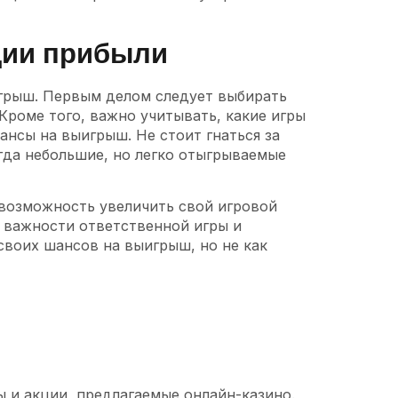
ции прибыли
грыш. Первым делом следует выбирать
Кроме того, важно учитывать, какие игры
ансы на выигрыш. Не стоит гнаться за
да небольшие, но легко отыгрываемые
 возможность увеличить свой игровой
о важности ответственной игры и
своих шансов на выигрыш, но не как
 и акции, предлагаемые онлайн-казино.