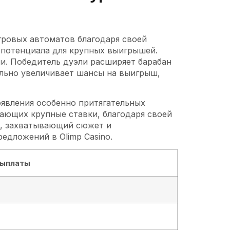
игровых автоматов благодаря своей
 потенциала для крупных выигрышей.
ми. Победитель дуэли расширяет барабан
ельно увеличивает шансы на выигрыш,
оявления особенно притягательных
лающих крупные ставки, благодаря своей
н, захватывающий сюжет и
едложений в Olimp Casino.
выплаты